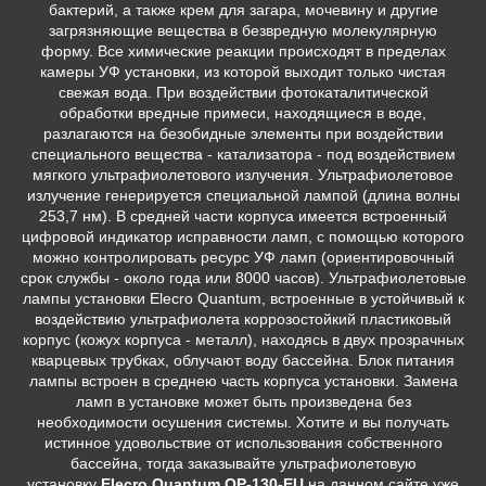
бактерий, а также крем для загара, мочевину и другие
загрязняющие вещества в безвредную молекулярную
форму. Все химические реакции происходят в пределах
камеры УФ установки, из которой выходит только чистая
свежая вода. При воздействии фотокаталитической
обработки вредные примеси, находящиеся в воде,
разлагаются на безобидные элементы при воздействии
специального вещества - катализатора - под воздействием
мягкого ультрафиолетового излучения. Ультрафиолетовое
излучение генерируется специальной лампой (длина волны
253,7 нм). В средней части корпуса имеется встроенный
цифровой индикатор исправности ламп, с помощью которого
можно контролировать ресурс УФ ламп (ориентировочный
срок службы - около года или 8000 часов). Ультрафиолетовые
лампы установки Elecro Quantum, встроенные в устойчивый к
воздействию ультрафиолета коррозостойкий пластиковый
корпус (кожух корпуса - металл), находясь в двух прозрачных
кварцевых трубках, облучают воду бассейна. Блок питания
лампы встроен в среднею часть корпуса установки. Замена
ламп в установке может быть произведена без
необходимости осушения системы. Хотите и вы получать
истинное удовольствие от использования собственного
бассейна, тогда заказывайте ультрафиолетовую
установку
Elecro Quantum QP-130-EU
на данном сайте уже