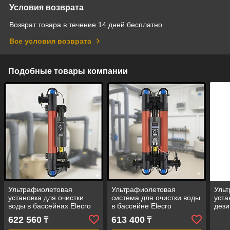
Условия возврата
Возврат товара в течение 14 дней бесплатно
Все условия возврата
Подобные товары компании
Ультрафиолетовая
Ультрафиолетовая
Уль
установка для очистки
система для очистки воды
уста
воды в бассейнах Elecro
в бассейне Elecro
дези
Quantum Q65UK
Quantum Q-130-UK
басс
622 560
613 400
₸
₸
(мощность = 55 Вт)
(мощность = 110 Вт)