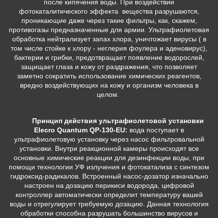
после кипячения воды. При воздействии
фотокаталитического эффекта вещества разрушаются,
проникающие даже через такие фильтры, как, скажем,
противогазы предназначенные для армии. Ультрафиолетовая
обработка нейтрализует запах хлора, уничтожает вирусы ( в
том числе стойке к хлору - неглерия фоулера и аденовирус),
бактерии и грибки, предотвращает появление водорослей,
защищает глаза и кожу от раздражения, что позволяет
заметно сократить использование химических реагентов,
вредно воздействующих на кожу и организм человека в
целом.
Принцип действия ультрафиолетовой установки
Elecro Quantum QP-130-EU:
вода поступает в
ультрафиолетовую установку через насос фильтровальной
установки. Внутри реакционной камеры происходят все
основные химические реакции для дезинфекции воды, при
помощи технологии УФ излучения и фотокатализа с синтезом
гидроксид-радикалов. Встроенный насос-дозатор изначально
настроен на дозацию перикиси водорода, цифровой
контроллер автоматически определит температуру вашей
воды и отрегулирует требуемую дозацию. Данная технология
обработки способна разрушать большинство вирусов и