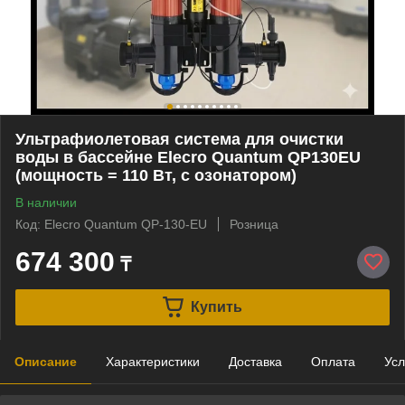
Ультрафиолетовая система для очистки
воды в бассейне Elecro Quantum QP130EU
(мощность = 110 Вт, с озонатором)
В наличии
Код: Elecro Quantum QP-130-EU
Розница
674 300
₸
Купить
Описание
Характеристики
Доставка
Оплата
Усл