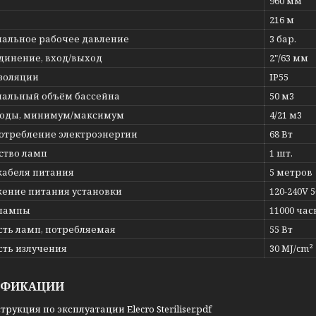
960 мм
216 м
альное рабочее давление
3 бар.
динение, вход/выход
2"/63 мм
изоляции
IP55
альный объём бассейна
50 м3
воды, минимум/максимум
4/21 м3
потребление электроэнергии
68 Вт
ство ламп
1 шт.
кабеля питания
5 метров
ение питания установки
120-240V 
 лампы
11000 час
ть ламп, потребляемая
55 Вт
ть излучения
30 MJ/cm²
ИФИКАЦИИ
трукция по эксплуатации Elecro Steriliser.pdf