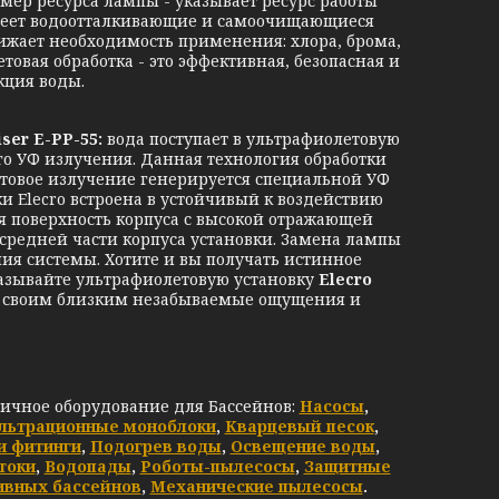
ймер ресурса лампы - указывает ресурс работы
имеет водоотталкивающие и самоочищающиеся
ижает необходимость применения: хлора, брома,
товая обработка - это эффективная, безопасная и
кция воды.
ser E-PP-55:
вода поступает в ультрафиолетовую
о УФ излучения. Данная технология обработки
етовое излучение генерируется специальной УФ
и Elecro встроена в устойчивый к воздействию
я поверхность корпуса с высокой отражающей
 средней части корпуса установки. Замена лампы
ия системы. Хотите и вы получать истинное
аказывайте ультрафиолетовую установку
Elecro
 и своим близким незабываемые ощущения и
личное оборудование для Бассейнов:
Насосы
,
льтрационные моноблоки
,
Кварцевый песок
,
и фитинги
,
Подогрев воды
,
Освещение воды
,
токи
,
Водопады
,
Роботы-пылесосы
,
Защитные
ивных бассейнов
,
Механические пылесосы
.