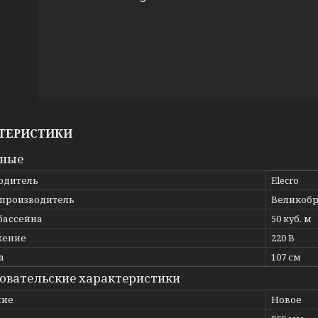
ТЕРИСТИКИ
вные
одитель
Elecro
 производитель
Великоб
бассейна
50 куб. м
жение
220 В
а
107 см
овательские характеристики
ние
Новое