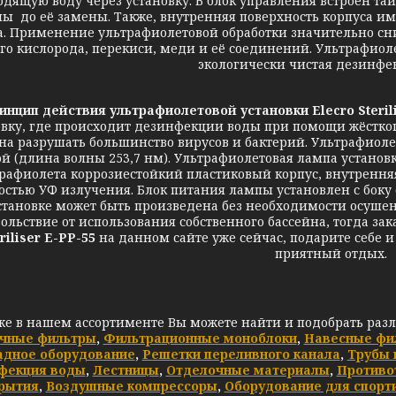
одящую воду через установку. В блок управления встроен та
ы до её замены. Также, внутренняя поверхность корпуса 
а. Применение ультрафиолетовой обработки значительно сн
го кислорода, перекиси, меди и её соединений. Ультрафиоле
экологически чистая дезинфе
инцип действия ультрафиолетовой установки Elecro Sterili
овку, где происходит дезинфекции воды при помощи жёстког
на разрушать большинство вирусов и бактерий. Ультрафиол
й (длина волны 253,7 нм). Ультрафиолетовая лампа установк
рафиолета коррозиестойкий пластиковый корпус, внутрення
остью УФ излучения. Блок питания лампы установлен с боку
становке может быть произведена без необходимости осушен
ольствие от использования собственного бассейна, тогда з
riliser E-PP-55
на данном сайте уже сейчас, подарите себе
приятный отдых.
же в нашем ассортименте Вы можете найти и подобрать раз
чные фильтры
,
Фильтрационные моноблоки
,
Навесные фи
адное оборудование
,
Решетки переливного канала
,
Трубы 
фекция воды
,
Лестницы
,
Отделочные материалы
,
Противо
рытия
,
Воздушные компрессоры
,
Оборудование для спорт