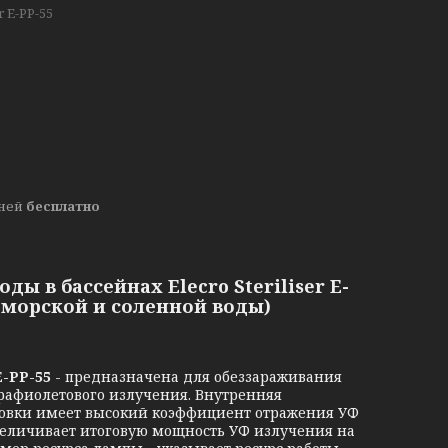
er E-PP-55
дней
бесплатно
 в бассейнах Elecro Steriliser E-
я морской и соленной воды)
E-PP-55
- предназначена для обеззараживания
рафиолетового излучения. Внутренняя
ановки имеет высокий коэффициент отражения УФ
 увеличивает итоговую мощность УФ излучения на