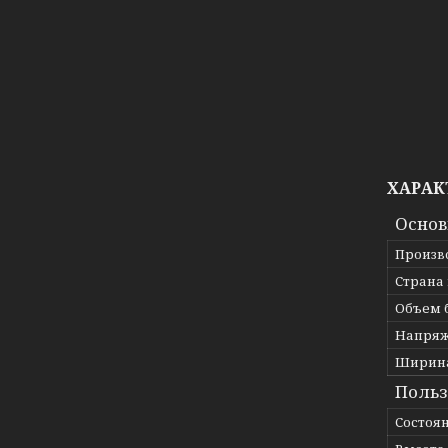
ХАРАК
Осно
Произв
Страна
Объем 
Напря
Ширин
Польз
Состоя