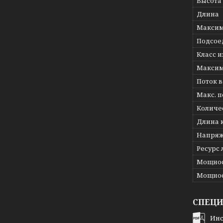
Высота
Длина
Максим
Подсое
Класс 
Максим
Поток 
Макс. 
Количе
Длина 
Напряж
Ресурс
Мощнос
Мощнос
СПЕЦ
Инс