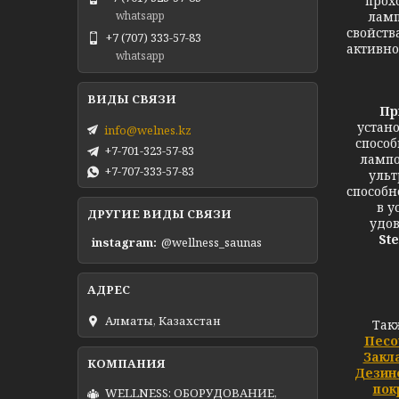
прох
ламп
whatsapp
свойств
+7 (707) 333-57-83
активно
whatsapp
Пр
устан
info@welnes.kz
способ
+7-701-323-57-83
лампо
+7-707-333-57-83
ульт
способн
в у
ДРУГИЕ ВИДЫ СВЯЗИ
удов
Ste
instagram
@wellness_saunas
Алматы, Казахстан
Так
Песо
Закл
Дезин
пок
WELLNESS: ОБОРУДОВАНИЕ,