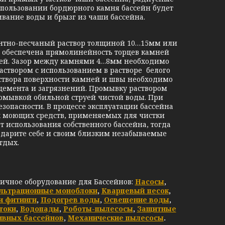
использовании бордюрного камня бассейн будет
вание воды и брызг из чаши бассейна.
тно-песчаный раствор толщиной 10…15мм или
 обеспечена прямолинейность торцев камней
мней. Зазор между камнями 4…8мм необходимо
створом с использованием в растворе белого
аствора поверхности камней и швы необходимо
 цемента и загрязнений. Промывку раствором
омывкой обильной струей чистой воды. При
опасности. В процессе эксплуатации бассейна
х моющих средств, применяемых для чистки
т использования собственного бассейна, тогда
подарите себе и своим близким незабываемые
тдых.
личное оборудование для Бассейнов:
Насосы
,
льтрационные моноблоки
,
Кварцевый песок
,
и фитинги
,
Подогрев воды
,
Освещение воды
,
токи
,
Водопады
,
Роботы-пылесосы
,
Защитные
ивных бассейнов
,
Механические пылесосы
.