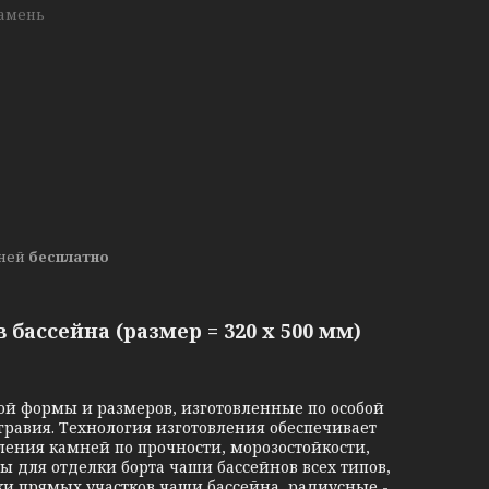
амень
дней
бесплатно
ассейна (размер = 320 x 500 мм)
й формы и размеров, изготовленные по особой
гравия. Технология изготовления обеспечивает
ления камней по прочности, морозостойкости,
 для отделки борта чаши бассейнов всех типов,
и прямых участков чаши бассейна, радиусные -