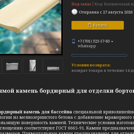
Под заказ
Код:
Копинговый к
Отправка с 27 августа 2026
Купить
+7 (701) 323-57-83
whatsapp
возврат товара в течение 14 
ямой камень бордюрный для отделки бортов б
ордюрный камень для бассейна
специальной криволинейно
логии из мелкозернистого бетона с добавление мраморного 
ользящую поверхность камней. Технические условия изготов
глощению соответствуют ГОСТ 6665-91. Камни предназначены
размеров. Прямоугольные камни предназначены для отделк