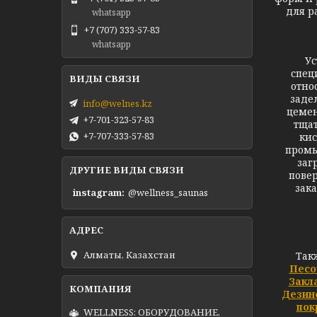
для р
whatsapp
+7 (707) 333-57-83
whatsapp
Устано
спец
отно
заде
info@welnes.kz
цемен
+7-701-323-57-83
тщат
+7-707-333-57-83
кис
промы
заг
ДРУГИЕ ВИДЫ СВЯЗИ
повер
зак
instagram
@wellness_saunas
Алматы, Казахстан
Так
Песо
Закл
Дезин
пок
WELLNESS: ОБОРУДОВАНИЕ,