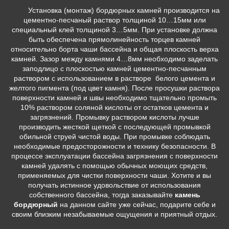
Установка (монтаж) бордюрных камней производится на
цементно-песчаный раствор толщиной 10…15мм или
специальный клей толщиной 3…5мм. При установке должна
быть обеспечена прямолинейность торцев камней
относительно борта чаши бассейна и общая плоскость верха
камней. Зазор между камнями 4…8мм необходимо заделать
заподлицо с плоскостью камней цементно-песчанным
раствором с использованием в растворе белого цемента и
желтого пигмента (под цвет камня). После просушки раствора
поверхности камней и швы необходимо тщательно промыть
10% раствором соляной кислоты от остатков цемента и
загрязнений. Промывку раствором кислоты лучше
производить жесткой щеткой с последующей промывкой
обильной струей чистой воды. При промывке соблюдать
необходимые предосторожности и технику безопасности. В
процессе эксплуатации бассейна загрязнения с поверхности
камней удалять с помощью обычных моющих средств,
применяемых для чистки поверхности чаши. Хотите и вы
получать истинное удовольствие от использования
собственного бассейна, тогда заказывайте
камень
бордюрный
на данном сайте уже сейчас, подарите себе и
своим близким незабываемые ощущения и приятный отдых.