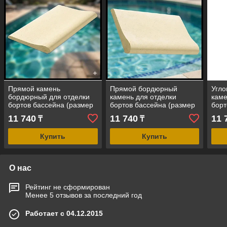
Прямой камень
Прямой бордюрный
Угл
бордюрный для отделки
камень для отделки
каме
бортов бассейна (размер
бортов бассейна (размер
борт
= 320 x 500 мм)
= 320 x 500 мм)
= 32
11 740
11 740
11 
₸
₸
Купить
Купить
О нас
Рейтинг не сформирован
Менее 5 отзывов за последний год
Работает с 04.12.2015