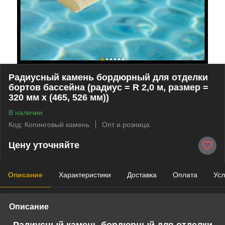
Радиусный камень бордюрный для отделки
бортов бассейна (радиус = R 2,0 м, размер =
320 мм x (465, 526 мм))
В наличии
Код: Копинговый камень
Опт и розница
Цену уточняйте
Описание
Характеристики
Доставка
Оплата
Усл
Описание
Радиусный камень бордюрный для отделки