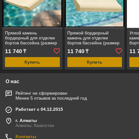
Прямой камень
Прямой бордюрный
Угл
бордюрный для отделки
камень для отделки
каме
бортов бассейна (размер
бортов бассейна (размер
борт
= 320 x 500 мм)
= 320 x 500 мм)
= 32
11 740
11 740
11 
₸
₸
Купить
Купить
О нас
Рейтинг не сформирован
Менее 5 отзывов за последний год
Работает с 04.12.2015
г. Алматы
Алматы, Казахстан
Контакты