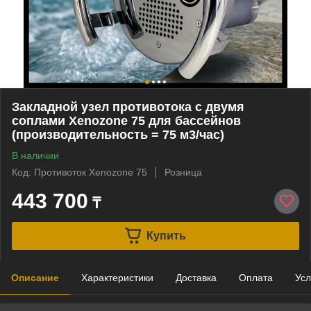
Закладной узел противотока с двумя
соплами Xenozone 75 для бассейнов
(производительность = 75 м3/час)
В наличии
Код: Противоток Xenozone 75
Розница
443 700
₸
Купить
Описание
Характеристики
Доставка
Оплата
Усл