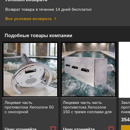
Возврат товара в течение 14 дней бесплатно
Все условия возврата
Подобные товары компании
Лицевая часть
Лицевая часть часть
Закл
противотока Xenozone 50
противотока Xenozone
прот
с сенсорной
150 с тремя соплами для
пнев
пневмокнопкой
бассейнов
басс
354
(производительность = 50
(производительность =
(про
м3/час)
150 м3/час)
м3/ч
Цену уточняйте
Цену уточняйте