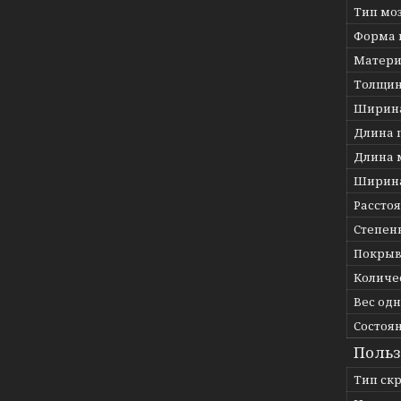
Тип мо
Форма 
Матери
Толщин
Ширина
Длина 
Длина 
Ширина
Рассто
Степен
Покрыв
Количес
Вес од
Состоя
Польз
Тип ск