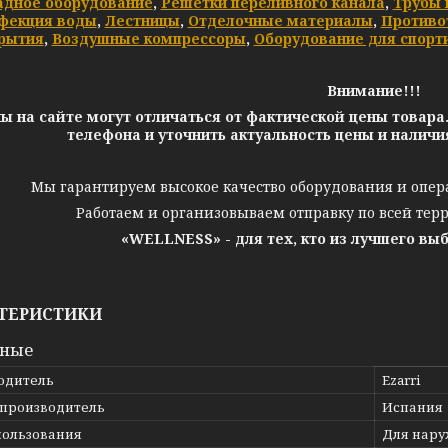
адное оборудование
,
Решетки переливного канала
,
Трубы 
фекция воды
,
Лестницы
,
Отделочные материалы
,
Противо
рытия
,
Воздушные компрессоры
,
Оборудование для спорт
Внимание!!!
ы на сайте могут отличаться от фактической цены товара
телефона и уточнить актуальность цены и налич
Мы гарантируем высокое качество оборудования и опер
Работаем и организовываем отправку по всей тер
«WELLNESS» - для тех, кто из лучшего вы
ТЕРИСТИКИ
вные
одитель
Ezarri
 производитель
Испания
пользования
Для нару