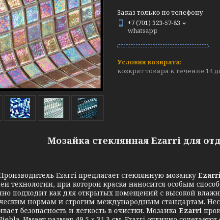
Заказ только по телефону
+7 (701) 323-57-83
whatsapp
возврат товара в течение 14 
Мозайка стеклянная Ezarri для от
зводитель Ezarri предлагает стеклянную мозаику
Ezarr
й технологии, при которой краска наносится особым способ
чно подходит как для открытых помещений с высокой влажнос
ческим нормам и строгим международным стандартам. Неск
ивает безопасность и легкость в очистки. Мозаика
Ezarri
прои
Niebla. Имеет размер 49.5 × 31.3 см. Ezarri отлично сочетает