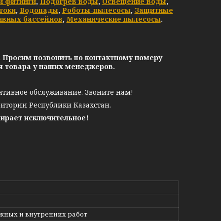
и фитинги
,
Подогрев воды
,
Освещение воды
,
токи
,
Водопады
,
Роботы-пылесосы
,
Защитные
ивных бассейнов
,
Механические пылесосы
.
. Просим позвонить по контактному номеру
ия товара у наших менеджеров.
ативное обслуживание. Звоните нам!
ритории Республики Казахстан.
бирает исключительное!
жных и внутренних работ