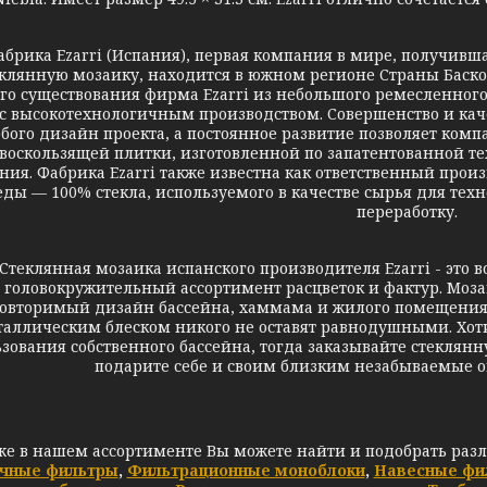
а Ezarri (Испания), первая компания в мире, получившая
клянную мозаику, находится в южном регионе Страны Басков
его существования фирма Ezarri из небольшого ремесленног
с высокотехнологичным производством. Совершенство и кач
бого дизайн проекта, а постоянное развитие позволяет ком
воскользящей плитки, изготовленной по запатентованной те
ния. Фабрика Ezarri также известна как ответственный про
еды — 100% стекла, используемого в качестве сырья для техн
переработку.
лянная мозаика испанского производителя Ezarri - это во
о головокружительный ассортимент расцветок и фактур. Моз
овторимый дизайн бассейна, хаммама и жилого помещения
аллическим блеском никого не оставят равнодушными. Хоти
зования собственного бассейна, тогда заказывайте стеклян
подарите себе и своим близким незабываемые 
же в нашем ассортименте Вы можете найти и подобрать раз
чные фильтры
,
Фильтрационные моноблоки
,
Навесные фи