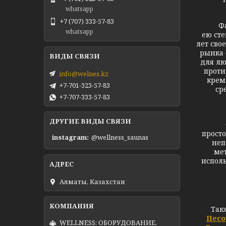
whatsapp
+7 (707) 333-57-83
Фабрик
whatsapp
ею сте
лет сво
рынка 
для лю
проти
info@welnes.kz
крем
+7-701-323-57-83
ср
+7-707-333-57-83
ДРУГИЕ ВИДЫ СВЯЗИ
Стек
прост
instagram
@wellness_saunas
неп
мет
исполь
Алматы, Казахстан
Так
Песо
WELLNESS: ОБОРУДОВАНИЕ,