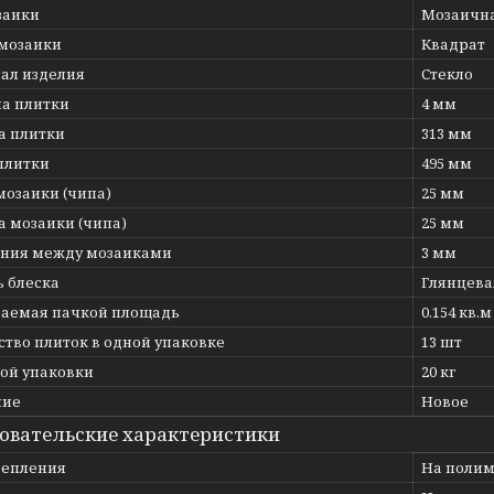
заики
Мозаична
мозаики
Квадрат
ал изделия
Стекло
а плитки
4 мм
 плитки
313 мм
плитки
495 мм
мозаики (чипа)
25 мм
 мозаики (чипа)
25 мм
яния между мозаиками
3 мм
ь блеска
Глянцева
аемая пачкой площадь
0.154 кв.м
тво плиток в одной упаковке
13 шт
ной упаковки
20 кг
ние
Новое
овательские характеристики
репления
На полим