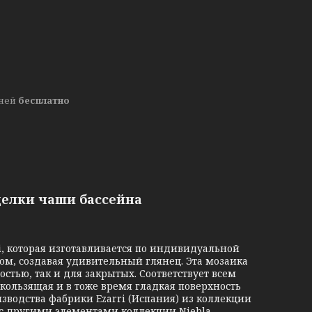
дней
бесплатно
делки чаши бассейна
i
, которая изготавливается по индивидуальной
ом, создавая удивительный глянец. Эта мозаика
тью, так и для закрытых. Соответствует всем
ользящая и в тоже время гладкая поверхность
зводства фабрики Ezarri (Испания) из коллекции
ся с другими элементами коллекции Niebla.