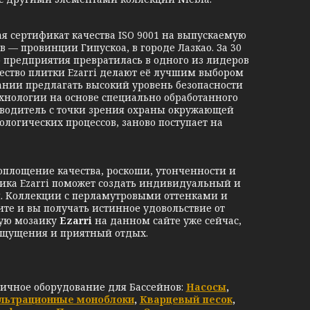
 сертификат качества ISO 9001 на выпускаемую
 — провинции Гипускоа, в городе Лазкао. За 30
о предприятия превратилась в одного из лидеров
ество плитки Ezarri делают её лучшим выбором
пании предлагать высокий уровень безопасности
хнологии на основе специально обработанного
изводитель с точки зрения охраны окружающей
ологических процессов, заново поступает на
площение качества, роскоши, утонченности и
аика Ezarri поможет создать индивидуальный и
. Коллекции с перламутровыми оттенками и
те и вы получать истинное удовольствие от
ную мозаику
Ezarri
на данном сайте уже сейчас,
ощущения и приятный отдых.
личное оборудование для Бассейнов:
Насосы
,
льтрационные моноблоки
,
Кварцевый песок
,