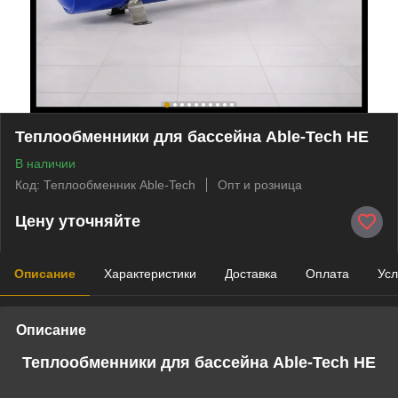
Теплообменники для бассейна Able-Tech HE
В наличии
Код: Теплообменник Able-Tech
Опт и розница
Цену уточняйте
Описание
Характеристики
Доставка
Оплата
Усл
Описание
Теплообменники для бассейна Able-Tech HE