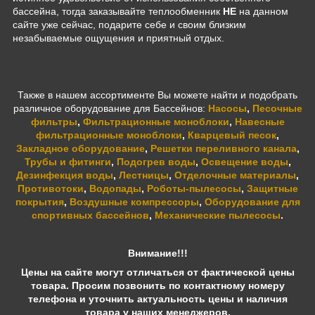
бассейна, тогда заказывайте теплообменник
HE
на данном
сайте уже сейчас, подарите себе и своим близким
незабываемые ощущения и приятный отдых.
Также в нашем ассортименте Вы можете найти и подобрать
различное оборудование для Бассейнов:
Насосы
,
Песочные
фильтры
,
Фильтрационные моноблоки
,
Навесные
фильтрационные моноблоки
,
Кварцевый песок
,
Закладное оборудование
,
Решетки переливного канала
,
Трубы и фитинги
,
Подогрев воды
,
Освещение воды
,
Дезинфекция воды
,
Лестницы
,
Отделочные материалы
,
Противотоки
,
Водопады
,
Роботы-пылесосы
,
Защитные
покрытия
,
Воздушные компрессоры
,
Оборудование для
спортивных бассейнов
,
Механические пылесосы
.
Внимание!!!
Цены на сайте могут отличаться от фактической цены
товара. Просим позвонить по контактному номеру
телефона и уточнить актуальность цены и наличия
товара у наших менеджеров.