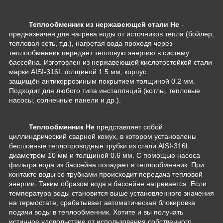
Теплообменник из нержавеющей стали He
-
предназначен для нагрева воды от источников тепла (бойлер,
тепловая сеть, т.д.), нагретая вода проходя через
теплообменник передает тепловую энергию в систему
бассейна. Изготовлен из нержавею
щей кислотостойкой стал
и
марки AISI-316L толщиной 1.5 мм, корпус
защищён антикоррозиным покрытием толщиной 0.2 мм.
Подходит для любого типа инсталляций (котлы, тепловые
насосы, солнечные панели и др.).
Теплообменник
He
представляет собой
циллиндрический сварной кожух, в котором установлены
бесшовные теплопроводные трубки из стали AISI-316L
диаметром 10 мм и толщиной 0.6 мм. С помощью насоса
фильтра вода из бассейна попадает в теплообменник. При
контакте воды со трубками происходит передача тепловой
энергии. Таким образом вода в бассейне нагревается. Если
температура воды становится выше установленного значения
на термостате, срабатывает автоматическая блокировка
подачи воды в теплообменник.
Хотите и вы получать
истинное удовольствие от использования собственного