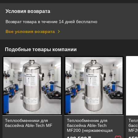
Условия возврата
Возврат товара в течение 14 дней бесплатно
Все условия возврата
Подобные товары компании
Теплообменники для
Теплообменник для
Теп
бассейна Able-Tech MF
бассейна Able-Tech
басс
MF200 (нержавеющая
MF2
сталь, мощность =60 кВт,
стал