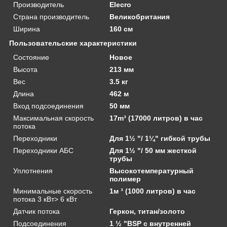
Производитель
Elecro
Страна производитель
Великобритания
Ширина
160 см
Пользовательские характеристики
Состояние
Новое
Высота
213 мм
Вес
3.5 кг
Длина
462 м
Вход подсоединения
50 мм
Максимальная скорость
17m³ (17000 литров) в час
потока
Переходники
Для 1½ "/ 1¼" гибкой трубы
Переходники АБС
Для 1½ "/ 50 мм жесткой
трубы
Уплотнения
Высокотемпературный
полимер
Минимальные скорость
1м ³ (1000 литров) в час
потока 3 кВт> 6 кВт
Датчик потока
Геркон, титан/золото
Подсоединения
1 ½ "BSP с внутренней