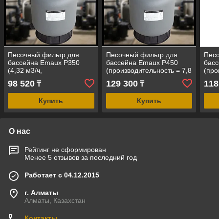
Песочный фильтр для
Песочный фильтр для
Песо
бассейна Emaux P350
бассейна Emaux P450
бас
(4,32 м3/ч,
(производительность = 7,8
(про
полипропиленовый,
м3/ч, полипропиленовый,
6,12
98 520
129 300
118
₸
₸
верхний клапан)
верхний клапан)
пол
верх
Купить
Купить
О нас
Рейтинг не сформирован
Менее 5 отзывов за последний год
Работает с 04.12.2015
г. Алматы
Алматы, Казахстан
Контакты