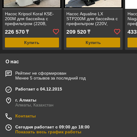
Насос Kripsol Koral KSE-
Насос Aqualine LX
Насо
200M для бассейна c
STP200M для бассейна c
Niag
префильтром (220В,
префильтром (220V,
преф
производительность=26
производительность = 24
прои
226 570
209 520
433
₸
₸
м3/ч, мощность=1,92 кВт)
м3/ч)
23,5
Купить
Купить
О нас
Рейтинг не сформирован
Менее 5 отзывов за последний год
Работает с 04.12.2015
г. Алматы
Алматы, Казахстан
Контакты
Сегодня работает с 09:00 до 18:00
Показать весь график работы