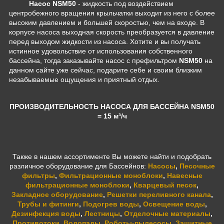
Насос NSM50
-
жидкость под воздействием
центробежного вращения крыльчатки выходит из него с более
высоким давлением и большей скоростью, чем на входе. В
корпусе насоса выходная скорость преобразуется в давление
перед выходом жидкости из насоса.
Хотите и вы получать
истинное удовольствие от использования собственного
бассейна, тогда заказывайте насос с префильтром
NSM50
на
данном сайте уже сейчас, подарите себе и своим близким
незабываемые ощущения и приятный отдых.
ПРОИЗВОДИТЕЛЬНОСТЬ НАСОСА ДЛЯ БАССЕЙНА NSM50
= 15 м³/ч
Также в нашем ассортименте Вы можете найти и подобрать
различное оборудование для Бассейнов:
Насосы
,
Песочные
фильтры
,
Фильтрационные моноблоки
,
Навесные
фильтрационные моноблоки
,
Кварцевый песок
,
Закладное оборудование
,
Решетки переливного канала
,
Трубы и фитинги
,
Подогрев воды
,
Освещение воды
,
Дезинфекция воды
,
Лестницы
,
Отделочные материалы
,
Противотоки
,
Водопады
,
Роботы-пылесосы
,
Защитные