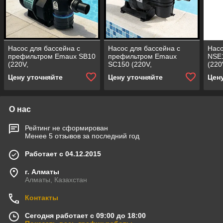
Насос для бассейна с
Насос для бассейна с
Насо
префильтром Emaux SB10
префильтром Emaux
NSE
(220V,
SC150 (220V,
(220
производительность = 12
производительность = 16
прои
Цену уточняйте
Цену уточняйте
Цен
м³/ч, 0,97 кВт)
м³/ч, 1,3 кВт)
м3/ч
О нас
Рейтинг не сформирован
Менее 5 отзывов за последний год
Работает с 04.12.2015
г. Алматы
Алматы, Казахстан
Контакты
Сегодня работает с 09:00 до 18:00