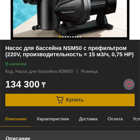
Насос для бассейна NSM50 c префильтром
(220V, производительность = 15 м3/ч, 0,75 HP)
В наличии
Код: Насос для бассейна NSM50
Розница
134 300
₸
Купить
Описание
Характеристики
Доставка
Оплата
Усл
Описание