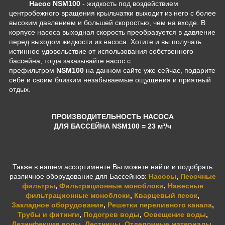
Насос NSM100
-
жидкость под воздействием
центробежного вращения крыльчатки выходит из него с более
высоким давлением и большей скоростью, чем на входе. В
корпусе насоса выходная скорость преобразуется в давление
перед выходом жидкости из насоса.
Хотите и вы получать
истинное удовольствие от использования собственного
бассейна, тогда заказывайте насос с
префильтром
NSM100
на данном сайте уже сейчас, подарите
себе и своим близким незабываемые ощущения и приятный
отдых.
ПРОИЗВОДИТЕЛЬНОСТЬ НАСОСА
ДЛЯ БАССЕЙНА NSM100
= 23 м³/ч
Также в нашем ассортименте Вы можете найти и подобрать
различное оборудование для Бассейнов:
Насосы
,
Песочные
фильтры
,
Фильтрационные моноблоки
,
Навесные
фильтрационные моноблоки
,
Кварцевый песок
,
Закладное оборудование
,
Решетки переливного канала
,
Трубы и фитинги
,
Подогрев воды
,
Освещение воды
,
Дезинфекция воды
,
Лестницы
,
Отделочные материалы
,