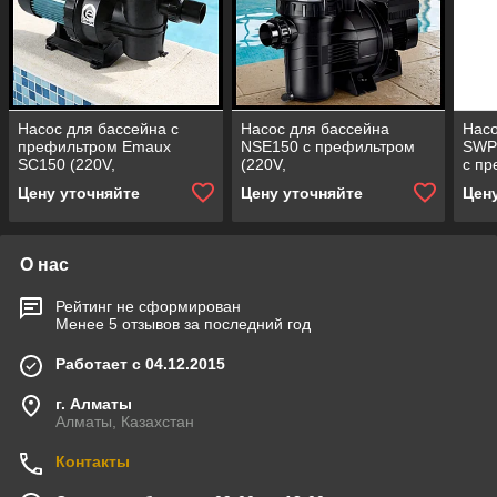
Насос для бассейна с
Насос для бассейна
Насо
префильтром Emaux
NSE150 c префильтром
SWP
SC150 (220V,
(220V,
c пр
производительность = 16
производительность = 26
прои
Цену уточняйте
Цену уточняйте
Цен
м³/ч, 1,3 кВт)
м3/ч)
м3/ч
О нас
Рейтинг не сформирован
Менее 5 отзывов за последний год
Работает с 04.12.2015
г. Алматы
Алматы, Казахстан
Контакты