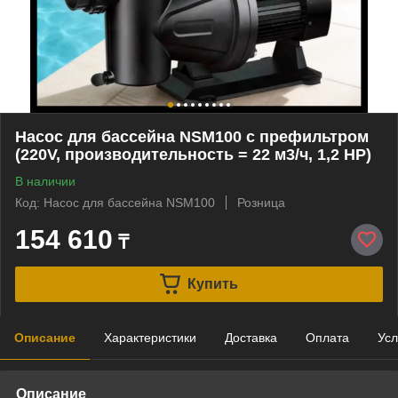
Насос для бассейна NSM100 c префильтром
(220V, производительность = 22 м3/ч, 1,2 HP)
В наличии
Код: Насос для бассейна NSM100
Розница
154 610
₸
Купить
Описание
Характеристики
Доставка
Оплата
Усл
Описание