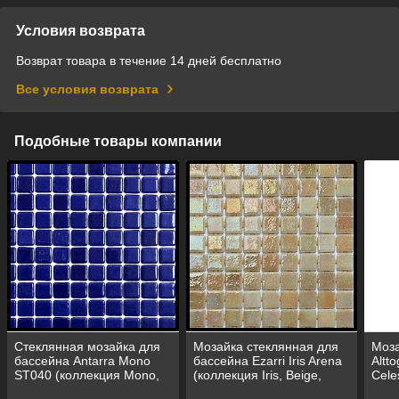
Условия возврата
Возврат товара в течение 14 дней бесплатно
Все условия возврата
Подобные товары компании
Стеклянная мозайка для
Мозайка стеклянная для
Моза
бассейна Antarra Mono
бассейна Ezarri Iris Arena
Altt
ST040 (коллекция Mono,
(коллекция Iris, Beige,
Cele
цвет - тёмно-синяя)
светло коричневый)
басс