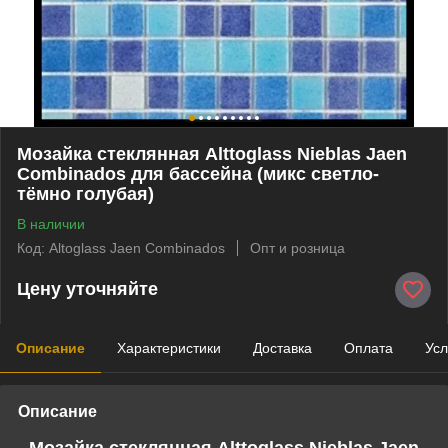
Мозайка стеклянная Alttoglass Nieblas Jaen
Combinados для бассейна (микс светло-
тёмно голубая)
В наличии
Код: Altoglass Jaen Combinados
Опт и розница
Цену уточняйте
Описание
Характеристики
Доставка
Оплата
Усл
Описание
Мозайка стеклянная Alttoglass Nieblas Jaen