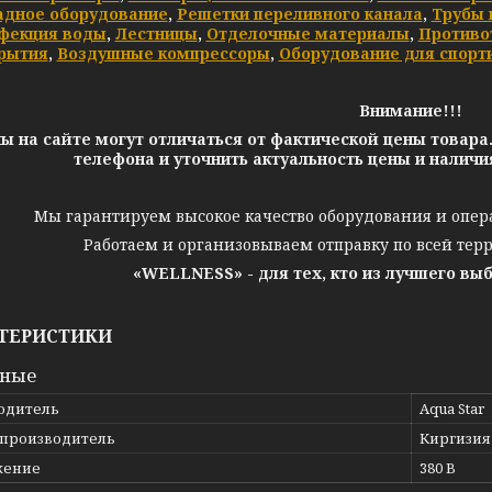
адное оборудование
,
Решетки переливного канала
,
Трубы 
фекция воды
,
Лестницы
,
Отделочные материалы
,
Противо
рытия
,
Воздушные компрессоры
,
Оборудование для спорт
Внимание!!!
ы на сайте могут отличаться от фактической цены товара
телефона и уточнить актуальность цены и налич
Мы гарантируем высокое качество оборудования и опер
Работаем и организовываем отправку по всей тер
«WELLNESS» - для тех, кто из лучшего вы
ТЕРИСТИКИ
вные
одитель
Aqua Star
 производитель
Киргизия
жение
380 В