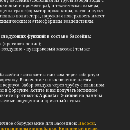
воду бассейна (состоящая из трубы забора воды с
кнопки и прожектора), и техническая камера,
ещены трансформатор прожектора, насос и пульт
отканью полиэстера, наружная поверхность имеет
, химическим и атмосферным воздействиям.
 следующих функций в составе бассейна:
 (противотечение);
– воздушно - пузырьковый массаж ) тем же
 бассейна всасывается насосом через заборную
 форсунку. Включение и выключение насоса
корпуса. Забор воздуха через трубку с клапаном
 в форсунке. Хотите и вы получать истинное
зывайте противоток
Aquastar-G синий
на данном
бываемые ощущения и приятный отдых.
личное оборудование для Бассейнов:
Насосы
,
льтрационные моноблоки
,
Кварцевый песок
,