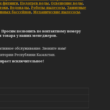
и фитинги
,
Подогрев воды
,
Освещение воды
,
токи
,
Водопады
,
Роботы-пылесосы
,
Защитные
ивных бассейнов
,
Механические пылесосы
.
. Просим позвонить по контактному номеру
ия товара у наших менеджеров.
ативное обслуживание. Звоните нам!
ритории Республики Казахстан.
бирает исключительное!