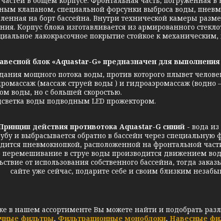
 частей в общем корпусе. Фронтальная часть, погруженная в 
ным клапаном, специальной форсунки выброса воды, пневмо
вленная на борт бассейна. Внутри технической камеры разм
ния. Корпус блока изготавливается из армированного стекл
циальное лакокрасочное покрытие стойкое к механическим
авесной блок «Aquastar-G» предназначен для выполнения
дания мощного потока воды, против которого плывет человек
ромассаж (массаж струей воды ) и гидроаэромассаж (водно 
ом воды, но с большей скоростью.
светка воды подводным LED прожектором.
Принцип действия противотока Aquastar-G синий -
вода из
рубу и выбрасывается обратно в бассейн через специальную
дится пневмокнопкой, расположенной на фронтальной части 
о перемешивание в струе воды производится движением воды
ьствие от использования собственного бассейна, тогда зака
сайте уже сейчас, подарите себе и своим близким неза
же в нашем ассортименте Вы можете найти и подобрать раз
чные фильтры
,
Фильтрационные моноблоки
,
Навесные фи