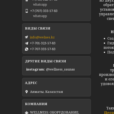
из двух
обрат
whatsapp
устано
+7 (707) 333-57-83
управле
whatsapp
спе
Н
info@welnes.kz
Соз
Гид
+7-701-323-57-83
поток
+7-707-333-57-83
Под
ДРУГИЕ ВИДЫ СВЯЗИ
instagram
@wellness_saunas
т
произво
и ег
удовол
Алматы, Казахстан
Так
WELLNESS: ОБОРУДОВАНИЕ,
Песо