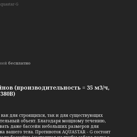
quastar-G
дней
бесплатно
нов (производительность = 35 м3/ч,
 380В)
как для строящихся, так и для существующих
ительный объект. Благодаря мощному течению,
овать даже бассейн небольших размеров для
а вашего тела. Противоток AQUASTAR - G состоит