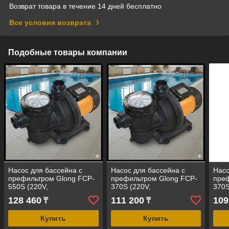
Возврат товара в течение 14 дней бесплатно
Все условия возврата
Подобные товары компании
Насос для бассейна c
Насос для бассейна c
Насо
префильтром Glong FCP-
префильтром Glong FCP-
преф
550S (220V,
370S (220V,
370S
производительность =
производительность = 10
прои
128 460
111 200
109
₸
₸
13,5 м³/ч, 0,55 кВт, 0,75
м³/ч, 0,37 кВт, 0,5 HP)
м³/ч
HP)
Купить
Купить