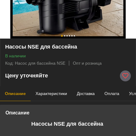
Насосы NSE для бассейна
В наличии
Код: Насос для бассейна NSE
Опт и розница
Цену уточняйте
Описание
Характеристики
Доставка
Оплата
Усл
Описание
Насосы NSE для бассейна