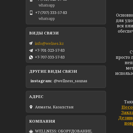
whatsapp
Ком
+7 (707) 333-57-83
Основн
whatsapp
для удо
вся пл
обеспе
info@welnes.kz
+7-701-323-57-83
Стекля
+7-707-333-57-83
просто 
неп
мет
ДРУГИЕ ВИДЫ СВЯЗИ
использ
instagram
@wellness_saunas
Так
Алматы, Казахстан
Песо
Закл
Дезин
пок
WELLNESS: ОБОРУДОВАНИЕ,