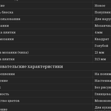
ние
Новое
ь блеска
Полуглян
пользования
Для нару
заики
Мозаична
а плитки
4 мм
мозаики
Квадрат
Голубой
 мозаики (чипа)
25 мм
 плитки
313 мм
овательские характеристики
репления
На полим
ение
Настенна
к
Без рису
ность
Глянцева
ство цветов
Монокол
Для кухни
ение