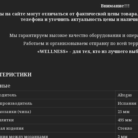
Внимание!!!
ы на сайте могут отличаться от фактической цены товара
телефона и уточнить актуальность цены и налич
Мы гарантируем высокое качество оборудования и опер
Работаем и организовываем отправку по всей тер
«WELLNESS» - для тех, кто из лучшего вы
ТЕРИСТИКИ
вные
одитель
Altogas
 производитель
Испания
мозаики (чипа)
25 мм
плитки
495 мм
ал изделия
Стекло
яния между мозаиками
3 мм