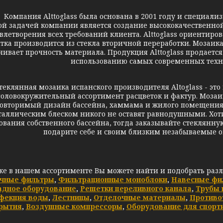
пания Alttoglass была основана в 2001 году и специализи
ой задачей компании является создание высококачественно
влетворения всех требований клиента. Alttoglass ориентиро
итка производится из стекла вторичной переработки. Мозаик
чивает прочность материала. Продукция Alttoglass продаетс
использованию самых современных техн
нная мозаика испанского производителя Altoglass - это в
головокружительный ассортимент расцветок и фактур. Мозаи
овторимый дизайн бассейна, хаммама и жилого помещения
аллическим блеском никого не оставят равнодушными. Хоти
ования собственного бассейна, тогда заказывайте стеклянн
подарите себе и своим близким незабываемые 
же в нашем ассортименте Вы можете найти и подобрать раз
чные фильтры
,
Фильтрационные моноблоки
,
Навесные фи
адное оборудование
,
Решетки переливного канала
,
Трубы 
фекция воды
,
Лестницы
,
Отделочные материалы
,
Противо
рытия
,
Воздушные компрессоры
,
Оборудование для спорт