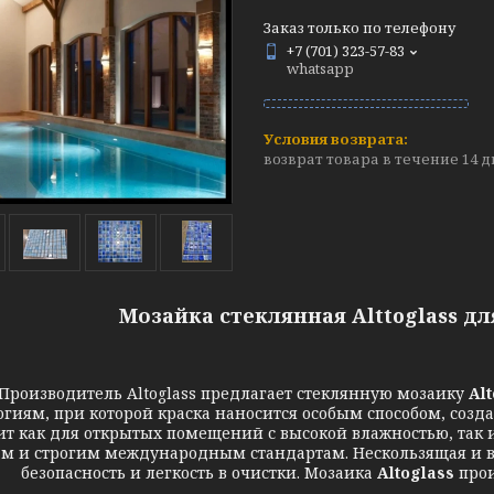
Заказ только по телефону
+7 (701) 323-57-83
whatsapp
возврат товара в течение 14 
Мозайка стеклянная Alttoglass д
зводитель Altoglass предлагает стеклянную мозаику
Al
огиям, при которой краска наносится особым способом, созд
т как для открытых помещений с высокой влажностью, так и
м и строгим международным стандартам. Нескользящая и в 
безопасность и легкость в очистки. Мозаика
Altoglass
прои