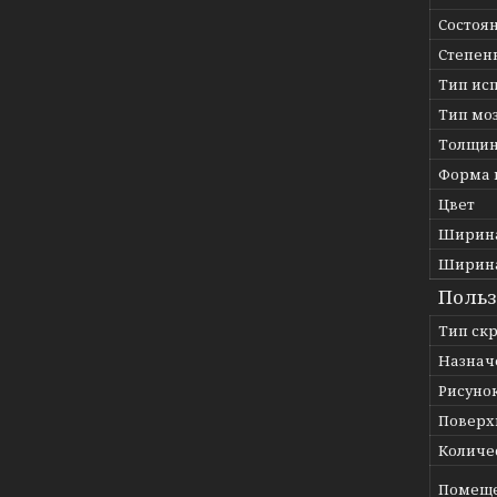
Состоя
Степен
Тип ис
Тип мо
Толщин
Форма 
Цвет
Ширина
Ширина
Польз
Тип ск
Назнач
Рисуно
Поверх
Количе
Помещ