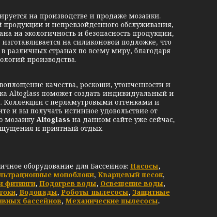
руется на производстве и продаже мозаики.
й продукции и непревзойденного обслуживания,
вана на экологичность и безопасность продукции,
а изготавливается на силиконовой подложке, что
я в различных странах по всему миру, благодаря
ологий производства.
оплощение качества, роскоши, утонченности и
ка Altoglass поможет создать индивидуальный и
. Коллекции с перламутровыми оттенками и
те и вы получать истинное удовольствие от
ую мозаику
Altoglass
на данном сайте уже сейчас,
ощущения и приятный отдых.
личное оборудование для Бассейнов:
Насосы
,
льтрационные моноблоки
,
Кварцевый песок
,
и фитинги
,
Подогрев воды
,
Освещение воды
,
токи
,
Водопады
,
Роботы-пылесосы
,
Защитные
ивных бассейнов
,
Механические пылесосы
.