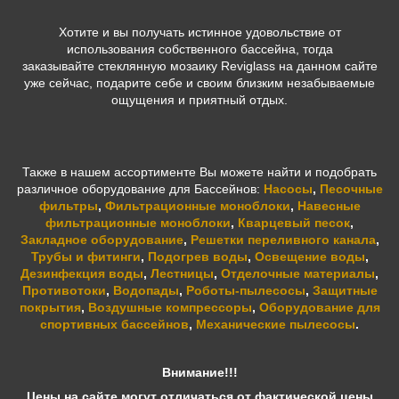
Хотите и вы получать истинное удовольствие от
использования собственного бассейна, тогда
заказывайте стеклянную мозаику Reviglass
на данном сайте
уже сейчас, подарите себе и своим близким незабываемые
ощущения и приятный отдых.
Также в нашем ассортименте Вы можете найти и подобрать
различное оборудование для Бассейнов:
Насосы
,
Песочные
фильтры
,
Фильтрационные моноблоки
,
Навесные
фильтрационные моноблоки
,
Кварцевый песок
,
Закладное оборудование
,
Решетки переливного канала
,
Трубы и фитинги
,
Подогрев воды
,
Освещение воды
,
Дезинфекция воды
,
Лестницы
,
Отделочные материалы
,
Противотоки
,
Водопады
,
Роботы-пылесосы
,
Защитные
покрытия
,
Воздушные компрессоры
,
Оборудование для
спортивных бассейнов
,
Механические пылесосы
.
Внимание!!!
Цены на сайте могут отличаться от фактической цены