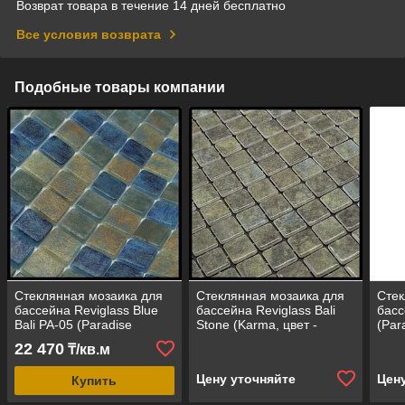
Возврат товара в течение 14 дней бесплатно
Все условия возврата
Подобные товары компании
Стеклянная мозаика для
Стеклянная мозаика для
Стек
бассейна Reviglass Blue
бассейна Reviglass Bali
басс
Bali PA-05 (Paradise
Stone (Karma, цвет -
(Par
Stones, цвет - синий-
тёмно-серый)
зеле
22 470
₸/кв.м
серый)
Цену уточняйте
Цен
Купить