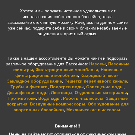
Хотите и вы получать истинное удовольствие от
использования собственного бассейна, тогда
заказывайте стеклянную мозаику Reviglass
на данном сайте
уже сейчас, подарите себе и своим близким незабываемые
ощущения и приятный отдых.
Также в нашем ассортименте Вы можете найти и подобрать
различное оборудование для Бассейнов:
Насосы
,
Песочные
фильтры
,
Фильтрационные моноблоки
,
Навесные
фильтрационные моноблоки
,
Кварцевый песок
,
Закладное оборудование
,
Решетки переливного канала
,
Трубы и фитинги
,
Подогрев воды
,
Освещение воды
,
Дезинфекция воды
,
Лестницы
,
Отделочные материалы
,
Противотоки
,
Водопады
,
Роботы-пылесосы
,
Защитные
покрытия
,
Воздушные компрессоры
,
Оборудование для
спортивных бассейнов
,
Механические пылесосы
.
Внимание!!!
Цены на сайте могут отличаться от фактической цены