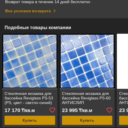
Возврат товара в течение 14 дней бесплатно
Все условия возврата
Подобные товары компании
Стеклянная мозаика для
Стеклянная мозаика для
Стек
бассейна Reviglass PS-53
бассейна Reviglass PS-60
басс
(PS, цвет - светло-синий)
АНТИСЛИП
АНТ
(противоскользящая, PS,
(про
17 170
23 995
23 
₸/кв.м
₸/кв.м
цвет - тёмно-синий)
цвет
Купить
Купить