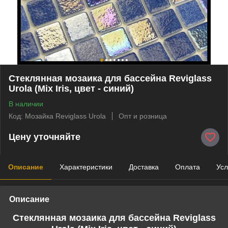
Стеклянная мозаика для бассейна Reviglass
Urola (Mix Iris, цвет - синий)
В наличии
Код: Мозайка Reviglass Urola
Опт и розница
Цену уточняйте
Описание
Характеристики
Доставка
Оплата
Усл
Описание
Стеклянная мозаика для бассейна Reviglass