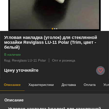
Угловая накладка (уголок) для стеклянной
мозайки Reviglass LU-11 Polar (Trim, цвет -
белый)
В наличии
Код: Reviglass LU-11 Polar
Опт и розница
Цену уточняйте
Описание
Характеристики
Доставка
Оплата
Усл
Описание
Угловая накладка (уголок) для стеклянной