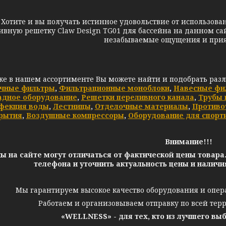
те и вы получать истинное удовольствие от использования
ивную решетку Claw Design TG01 для бассейна на данном сай
незабываемые ощущения и прия
же в нашем ассортименте Вы можете найти и подобрать раз
чные фильтры
,
Фильтрационные моноблоки
,
Навесные фи
адное оборудование
,
Решетки переливного канала
,
Трубы 
фекция воды
,
Лестницы
,
Отделочные материалы
,
Противо
рытия
,
Воздушные компрессоры
,
Оборудование для спорт
Внимание!!!
ы на сайте могут отличаться от фактической цены товара
телефона и уточнить актуальность цены и налич
Мы гарантируем высокое качество оборудования и опер
Работаем и организовываем отправку по всей тер
«WELLNESS» - для тех, кто из лучшего вы