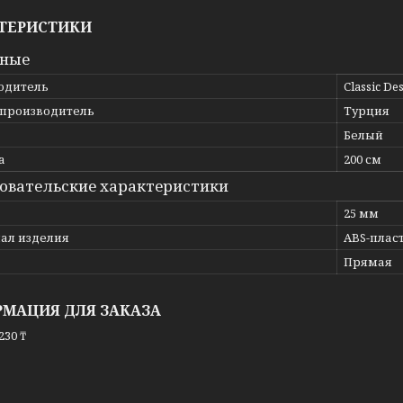
ТЕРИСТИКИ
вные
одитель
Classic De
 производитель
Турция
Белый
а
200 см
овательские характеристики
25 мм
ал изделия
ABS-плас
Прямая
МАЦИЯ ДЛЯ ЗАКАЗА
230 ₸