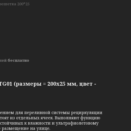
решетка 200*25
дней
бесплатно
G01 (размеры = 200x25 мм, цвет -
етением для переливной системы рециркуляции
стоят из отдельных ячеек. Выполняют функцию
устойчивых к влажности и ультрафиолетовому
 размещение на улице.