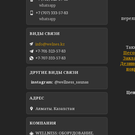
whatsapp
Хоти
+7 (707) 333-57-83
перел
whatsapp
info@welnes.kz
Так
+7-701-323-57-83
Песо
+7-707-333-57-83
Закл
Дезин
пок
ДРУГИЕ ВИДЫ СВЯЗИ
instagram
@wellness_saunas
Цен
Алматы, Казахстан
WELLNESS: ОБОРУДОВАНИЕ,