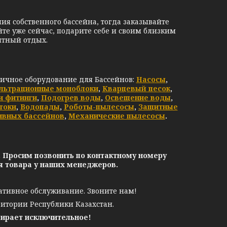
 собственного бассейна, тогда заказывайте
те уже сейчас, подарите себе и своим близким
тный отдых.
личное оборудование для Бассейнов:
Насосы
,
льтрационные моноблоки
,
Кварцевый песок
,
и фитинги
,
Подогрев воды
,
Освещение воды
,
токи
,
Водопады
,
Роботы-пылесосы
,
Защитные
ивных бассейнов
,
Механические пылесосы
.
. Просим позвонить по контактному номеру
ия товара у наших менеджеров.
ативное обслуживание. Звоните нам!
ритории Республики Казахстан.
бирает исключительное!