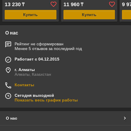
250x25 мм, цвет - белый)
мм, цвет - белый)
мм, 
13 230
11 960
9 9
₸
₸
Купить
Купить
О нас
Рейтинг не сформирован
Менее 5 отзывов за последний год
Работает с 04.12.2015
г. Алматы
Алматы, Казахстан
Контакты
Сегодня выходной
Показать весь график работы
О нас