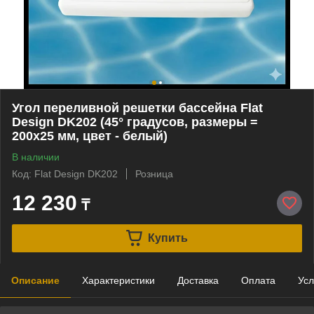
Угол переливной решетки бассейна Flat
Design DK202 (45° градусов, размеры =
200x25 мм, цвет - белый)
В наличии
Код: Flat Design DK202
Розница
12 230
₸
Купить
Описание
Характеристики
Доставка
Оплата
Усл