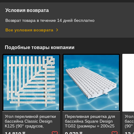
Условия возврата
Возврат товара в течение 14 дней бесплатно
Все условия возврата
Подобные товары компании
Угол переливной решетки
Переливная решетка для
Угол
бассейна Classic Design
бассейна Square Design
басс
K125 (90° градусов,
TG02 (размеры = 200x25
(90°
размеры = 250x25 мм,
мм, цвет - белый)
200x