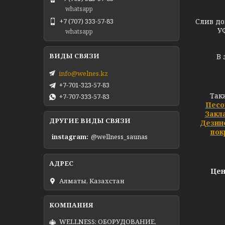
whatsapp
Слив до
+7 (707) 333-57-83
У
whatsapp
В 
info@welnes.kz
+7-701-323-57-83
Так
+7-707-333-57-83
Песо
Закл
ДРУГИЕ ВИДЫ СВЯЗИ
Дезин
пок
instagram
@wellness_saunas
Цен
Алматы, Казахстан
WELLNESS: ОБОРУДОВАНИЕ,