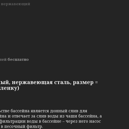
п нержавеющий
дней
бесплатно
ный, нержавеющая сталь, размер =
пленку)
тве бассейна является донный слив для
на и отвечает за слив воды из чаши бассейна, а
фильтрации воды в бассейне – через него насос
т в песочный фильтр.