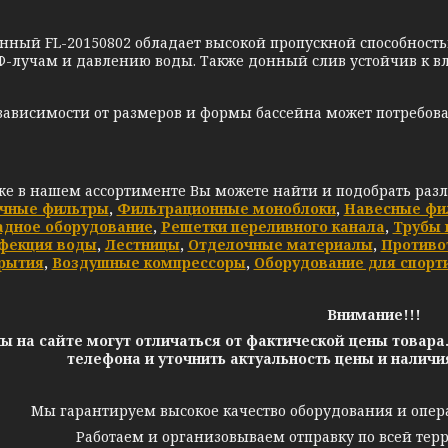
нный FL-20150802 обладает высокой пропускной способность
Ф-лучам и давлению воды. Также донный слив устойчив к вл
зависимости от размеров и формы бассейна может потребова
же в нашем ассортименте Вы можете найти и подобрать раз
чные фильтры
,
Фильтрационные моноблоки
,
Навесные фи
адное оборудование
,
Решетки переливного канала
,
Трубы 
фекция воды
,
Лестницы
,
Отделочные материалы
,
Противо
рытия
,
Воздушные компрессоры
,
Оборудование для спорт
Внимание!!!
ы на сайте могут отличаться от фактической цены товара
телефона и уточнить актуальность цены и налич
Мы гарантируем высокое качество оборудования и опер
Работаем и организовываем отправку по всей тер