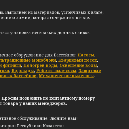
ю. Выполнен из материалов, устойчивых к влаге,
иянию химии, которая содержится в воде.
ться установка нескольких донных сливов.
личное оборудование для Бассейнов:
Насосы
,
льтрационные моноблоки
,
Кварцевый песок
,
и фитинги
,
Подогрев воды
,
Освещение воды
,
токи
,
Водопады
,
Роботы-пылесосы
,
Защитные
ивных бассейнов
,
Механические пылесосы
.
. Просим позвонить по контактному номеру
ия товара у наших менеджеров.
ативное обслуживание. Звоните нам!
ритории Республики Казахстан.