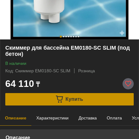
Скиммер для бассейна EM0180-SС SLIM (под
бетон)
В наличии
Код: Скиммер EM0180-SС SLIM
Розница
64 110
₸
Купить
Описание
Характеристики
Доставка
Оплата
Усл
Описание