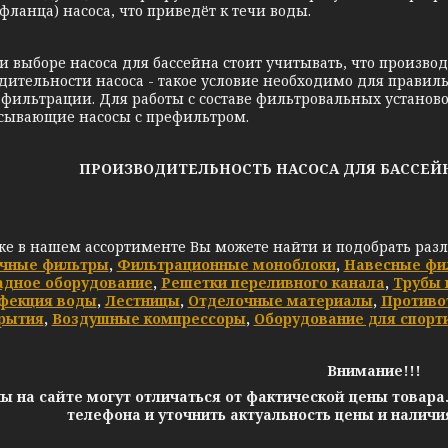
фланца) насоса, что приведёт к течи воды.
оре насоса для бассейна стоит учитывать, что производ
дительности насоса - такое условие необходимо для правил
фильтрации. Для работы с составе фильтровальных установо
сывающие насосы с префильтром.
ПРОИЗВОДИТЕЛЬНОСТЬ НАСОСА ДЛЯ БАССЕЙНА
же в нашем ассортименте Вы можете найти и подобрать раз
чные фильтры
,
Фильтрационные моноблоки
,
Навесные фи
адное оборудование
,
Решетки переливного канала
,
Трубы 
фекция воды
,
Лестницы
,
Отделочные материалы
,
Противо
рытия
,
Воздушные компрессоры
,
Оборудование для спорт
Внимание!!!
ы на сайте могут отличаться от фактической цены товара
телефона и уточнить актуальность цены и налич