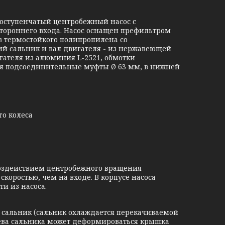
ноступенчатый центробежный насос с
тороннего входа. Насос оснащен префильтром
з термостойкого полипропилена со
ий сальник и вал двигателя - из нержавеющей
игателя из алюминия L-2521, обмотки
ся подсоединительные муфты Ø 63 мм, в нижней
го колеса
оздействием центробежного вращения
коростью, чем на входе. В корпусе насоса
ти из насоса.
сальник (сальник охлаждается перекачиваемой
рева сальника может деформироваться крышка