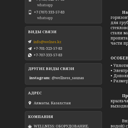
whatsapp
Насос 
+7 (707) 333-57-83
горизон
whatsapp
для гру
стеклов
стали м
пропита
info@welnes.kz
части п
+7-701-323-57-83
+7-707-333-57-83
ОСОБЕ
• Уплот
ДРУГИЕ ВИДЫ СВЯЗИ
• Элект
• Допол
instagram
@wellness_saunas
• Разме
Принци
крыльча
Алматы, Казахстан
выходна
Внимани
водой) 
WELLNESS: ОБОРУДОВАНИЕ,