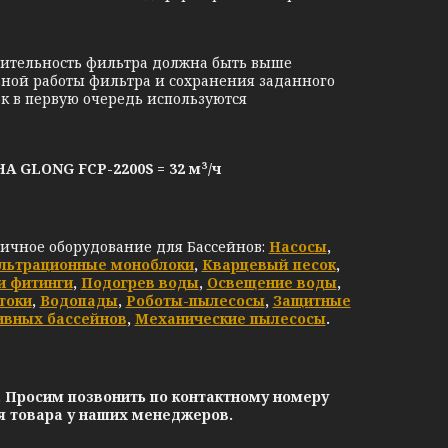
ительность фильтра должна быть выше
ьной работы фильтра и сохранения заданного
к в первую очередь используются
 GLONG FCP-2200S
= 32 м³/ч
личное оборудование для Бассейнов:
Насосы
,
льтрационные моноблоки
,
Кварцевый песок
,
и фитинги
,
Подогрев воды
,
Освещение воды
,
токи
,
Водопады
,
Роботы-пылесосы
,
Защитные
ивных бассейнов
,
Механические пылесосы
.
. Просим позвонить по контактному номеру
ия товара у наших менеджеров.