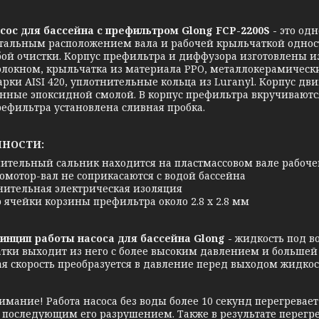
для бассейна с префильтром Glong FCP-2200S
-
это од
тальным расположением вала и рабочей крыльчаткой однос
бой очистки. Корпус префильтра и диффузора изготовлены и
олокном, крыльчатка из материала PPO, металлокерамическ
арки AISI 420, уплотнительные кольца из Luranyl. Корпус дв
нные эпоксидной смолой. В корпус префильтра вкручивают
рефильтра установлена сливная пробка.
ННОСТИ:
нительный сальник находится на пластмассовом вале рабоче
ромотор-вал не соприкасаются с водой бассейна
нительная электрическая изоляция
р ячейки корзины префильтра около 2.8 х 2.8 мм
п работы насоса для бассейна Glong -
жидкость под в
тки выходит из него с более высоким давлением и большей с
я скорость преобразуется в давление перед выходом жидкос
е! Работа насоса без воды более 10 секунд перегревает 
с последующим его разрушением. Также в результате перег