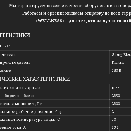
Мы гарантируем высокое качество оборудования и опер
Работаем и организовываем отправку по всей тер
«WELLNESS» - для тех, кто из лучшего вы
ТЕРИСТИКИ
вные
одитель
Glong Elec
 производитель
Китай
жение
380 В
ИЧЕСКИЕ ХАРАКТЕРИСТИКИ
влагозащиты корпуса
IP55
е обороты, об/мин
2850
ляемая мощность, Вт
2800
альное рабочее давление, бар
2
альная температура воды, ºС
50
ение тока, А
13,1