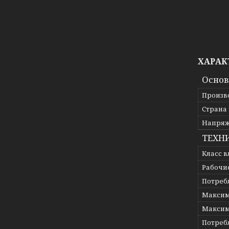
ХАРАК
Осно
Произв
Страна
Напря
ТЕХН
Класс 
Рабочи
Потреб
Максим
Максим
Потребл