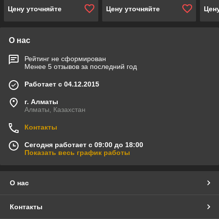
пульт управления,
пульт управления,
пуль
Цену уточняйте
Цену уточняйте
Цен
мощность = 6 кВт)
мощность = 8 кВт)
мощн
О нас
Рейтинг не сформирован
Менее 5 отзывов за последний год
Работает с 04.12.2015
г. Алматы
Алматы, Казахстан
Контакты
Сегодня работает с 09:00 до 18:00
Показать весь график работы
О нас
Контакты