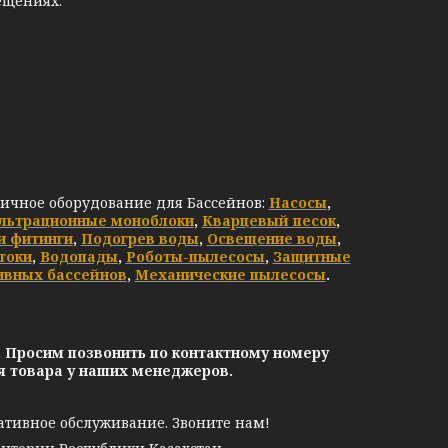
ещениях.
личное оборудование для Бассейнов:
Насосы
,
льтрационные моноблоки
,
Кварцевый песок
,
и фитинги
,
Подогрев воды
,
Освещение воды
,
токи
,
Водопады
,
Роботы-пылесосы
,
Защитные
ивных бассейнов
,
Механические пылесосы
.
. Просим позвонить по контактному номеру
ия товара у наших менеджеров.
ативное обслуживание. Звоните нам!