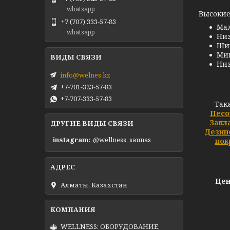
whatsapp
Высокие
+7 (707) 333-57-83
Ма
whatsapp
Низ
Шир
Ми
Низ
info@welnes.kz
+7-701-323-57-83
+7-707-333-57-83
Так
Песо
Закл
ДРУГИЕ ВИДЫ СВЯЗИ
Дезин
instagram
@wellness_saunas
пок
Цен
Алматы, Казахстан
WELLNESS: ОБОРУДОВАНИЕ,