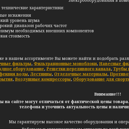
электрооборудования в пом
 технические характеристики:
лые искажения
кий уровень шума
окий диапазон рабочих частот
нимум необходимых внешних компонентов
кая стоимость
же в нашем ассортименте Вы можете найти и подобрать раз
чные фильтры
,
Фильтрационные моноблоки
,
Навесные фи
адное оборудование
,
Решетки переливного канала
,
Трубы 
фекция воды
,
Лестницы
,
Отделочные материалы
,
Противо
рытия
,
Воздушные компрессоры
,
Оборудование для спорт
Внимание!!!
ы на сайте могут отличаться от фактической цены товара
телефона и уточнить актуальность цены и налич
Мы гарантируем высокое качество оборудования и опер