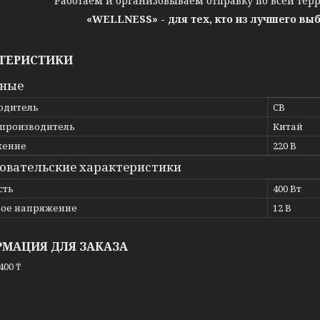
Работаем и организовываем отправку по всей тер
«WELLNESS» - для тех, кто из лучшего вы
ТЕРИСТИКИ
вные
одитель
CB
 производитель
Китай
жение
220 В
овательские характеристики
сть
400 Вт
ое напряжение
12 В
МАЦИЯ ДЛЯ ЗАКАЗА
400 ₸