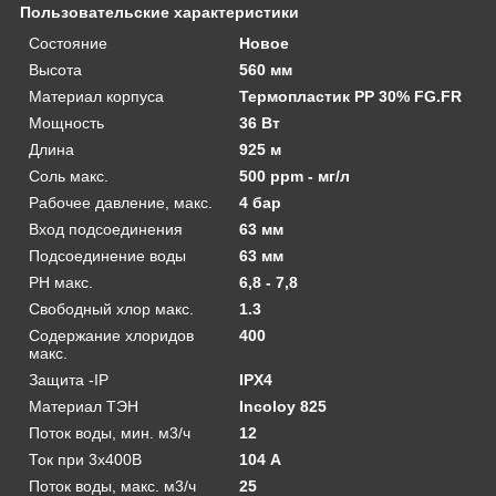
Пользовательские характеристики
Состояние
Новое
Высота
560 мм
Материал корпуса
Термопластик PP 30% FG.FR
Мощность
36 Вт
Длина
925 м
Соль макс.
500 ppm - мг/л
Рабочее давление, макс.
4 бар
Вход подсоединения
63 мм
Подсоединение воды
63 мм
PH макс.
6,8 - 7,8
Свободный хлор макс.
1.3
Содержание хлоридов
400
макс.
Защита -IP
IPX4
Материал ТЭН
Incoloy 825
Поток воды, мин. м3/ч
12
Ток при 3x400В
104 А
Поток воды, макс. м3/ч
25