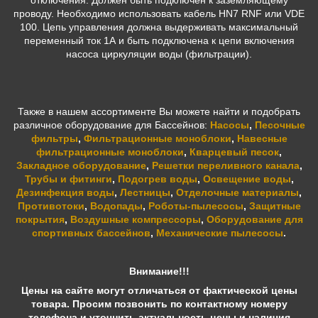
отключения. Должен быть подключен к заземляющему
проводу. Необходимо использовать кабель HN7 RNF или VDE
100. Цепь управления должна выдерживать максимальный
переменный ток 1А и быть подключена к цепи включения
насоса циркуляции воды (фильтрации).
Также в нашем ассортименте Вы можете найти и подобрать
различное оборудование для Бассейнов:
Насосы
,
Песочные
фильтры
,
Фильтрационные моноблоки
,
Навесные
фильтрационные моноблоки
,
Кварцевый песок
,
Закладное оборудование
,
Решетки переливного канала
,
Трубы и фитинги
,
Подогрев воды
,
Освещение воды
,
Дезинфекция воды
,
Лестницы
,
Отделочные материалы
,
Противотоки
,
Водопады
,
Роботы-пылесосы
,
Защитные
покрытия
,
Воздушные компрессоры
,
Оборудование для
спортивных бассейнов
,
Механические пылесосы
.
Внимание!!!
Цены на сайте могут отличаться от фактической цены
товара. Просим позвонить по контактному номеру
телефона и уточнить актуальность цены и наличия