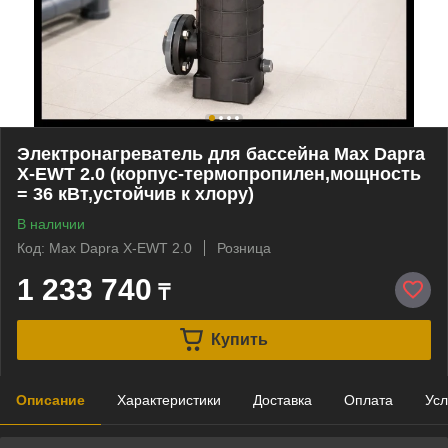
Электронагреватель для бассейна Max Dapra
X-EWT 2.0 (корпус-термопропилен,мощность
= 36 кВт,устойчив к хлору)
В наличии
Код: Max Dapra X-EWT 2.0
Розница
1 233 740
₸
Купить
Описание
Характеристики
Доставка
Оплата
Усл