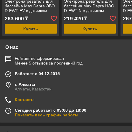
Электронагреватель для
Электронагреватель для
Элек
бассейна Max Dapra ЭВО
бассейна Max Dapra НЭО
бас
D-EWT-EV с датчиком
D-EWT-N с датчиком
D-EW
потока (6,0 кВт, корпус -
потока (6,0 кВт, корпус -
пото
263 600
219 420
267
₸
₸
нержавеющая сталь)
термопропилен)
нер
Купить
Купить
О нас
Рейтинг не сформирован
Менее 5 отзывов за последний год
Работает с 04.12.2015
г. Алматы
Алматы, Казахстан
Контакты
Сегодня работает с 09:00 до 18:00
Показать весь график работы