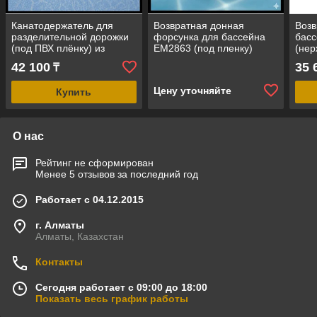
Канатодержатель для
Возвратная донная
Возв
разделительной дорожки
форсунка для бассейна
басс
(под ПВХ плёнку) из
EM2863 (под пленку)
(нер
нержавеющей стали для
плен
42 100
35 
₸
бассейна
Цену уточняйте
Купить
О нас
Рейтинг не сформирован
Менее 5 отзывов за последний год
Работает с 04.12.2015
г. Алматы
Алматы, Казахстан
Контакты
Сегодня работает с 09:00 до 18:00
Показать весь график работы