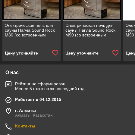
Электрическая печь для
Электрическая печь для
Элек
сауны Harvia Sound Rock
сауны Harvia Sound Rock
саун
M80 (со встроенным
M90 (со встроенным
M90 
пультом, мощность = 8
пультом, мощность = 9
пуль
кВт)
кВт)
кВт)
Цену уточняйте
Цену уточняйте
Цен
О нас
Рейтинг не сформирован
Менее 5 отзывов за последний год
Работает с 04.12.2015
г. Алматы
Алматы, Казахстан
Контакты