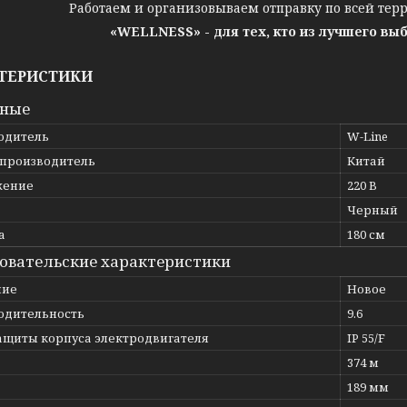
Работаем и организовываем отправку по всей тер
«WELLNESS» - для тех, кто из лучшего вы
ТЕРИСТИКИ
вные
одитель
W-Line
 производитель
Китай
жение
220 В
Черный
а
180 см
овательские характеристики
ние
Новое
одительность
9.6
защиты корпуса электродвигателя
IP 55/F
374 м
189 мм