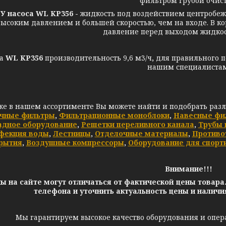
фильтром грубой очист
У
насоса WL KP356 -
жидкость под воздействием центробеж
высоким давлением и большей скоростью, чем на входе. В ко
давление перед выходом жидкост
а
WL KP356
производительность 9,6 м3/ч
,
для правильного п
нашим специалистам
же в нашем ассортименте Вы можете найти и подобрать раз
чные фильтры
,
Фильтрационные моноблоки
,
Навесные фи
адное оборудование
,
Решетки переливного канала
,
Трубы 
фекция воды
,
Лестницы
,
Отделочные материалы
,
Противо
рытия
,
Воздушные компрессоры
,
Оборудование для спорт
Внимание!!!
ы на сайте могут отличаться от фактической цены товара
телефона и уточнить актуальность цены и налич
Мы гарантируем высокое качество оборудования и опер