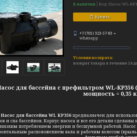
В наличии
Код:
Насос WL-KP3
Купить
+7 (701) 323-57-83
whatsapp
возврат товара в течение 14 
Насос для бассейна c префильтром WL-KP356 (
мощность = 0,35 к
Насос для бассейна WL KP356
предназначен для использ
ов и спа бассейнов. Корпус насоса и все его детали сделан
низким потреблением энергии и бесшумной работой. Насос
зонтальным расположением вала и рабочим колесом (крыльч