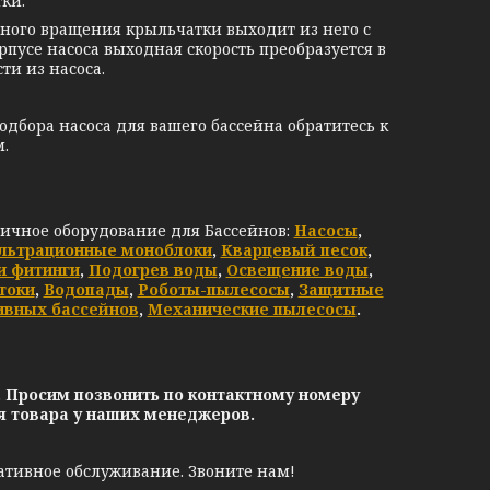
ки.
ного вращения крыльчатки выходит из него с
рпусе насоса выходная скорость преобразуется в
и из насоса.
одбора насоса для вашего бассейна обратитесь к
.
личное оборудование для Бассейнов:
Насосы
,
льтрационные моноблоки
,
Кварцевый песок
,
и фитинги
,
Подогрев воды
,
Освещение воды
,
токи
,
Водопады
,
Роботы-пылесосы
,
Защитные
ивных бассейнов
,
Механические пылесосы
.
. Просим позвонить по контактному номеру
ия товара у наших менеджеров.
ативное обслуживание. Звоните нам!