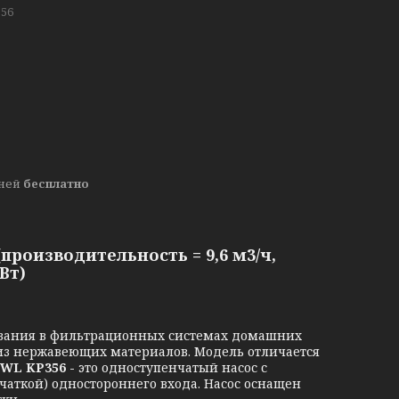
56
дней
бесплатно
производительность = 9,6 м3/ч,
Вт)
ования в фильтрационных системах домашних
ы из нержавеющих материалов. Модель отличается
WL KP356 -
это одноступенчатый насос с
аткой) одностороннего входа. Насос оснащен