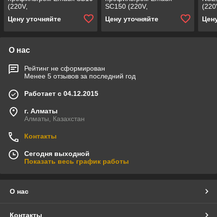
(220V,
SC150 (220V,
(220
производительность = 12
производительность = 16
прои
Цену уточняйте
Цену уточняйте
Цен
м³/ч, 0,97 кВт)
м³/ч, 1,3 кВт)
м3/ч
О нас
Рейтинг не сформирован
Менее 5 отзывов за последний год
Работает с 04.12.2015
г. Алматы
Алматы, Казахстан
Контакты
Сегодня выходной
Показать весь график работы
О нас
Контакты