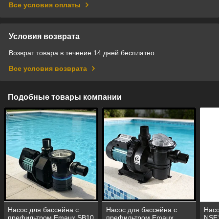
Все условия оплаты
Условия возврата
Возврат товара в течение 14 дней бесплатно
Все условия возврата
Подобные товары компании
Насос для бассейна с
Насос для бассейна с
Насо
префильтром Emaux SB10
префильтром Emaux
NSE