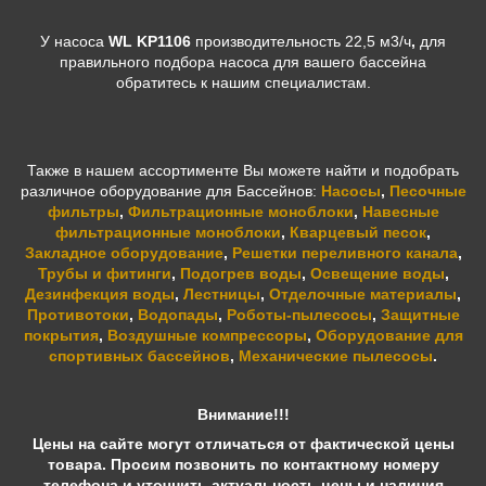
У насоса
WL KP1106
производительность 22,5 м3/ч
,
для
правильного подбора насоса для вашего бассейна
обратитесь к нашим специалистам.
Также в нашем ассортименте Вы можете найти и подобрать
различное оборудование для Бассейнов:
Насосы
,
Песочные
фильтры
,
Фильтрационные моноблоки
,
Навесные
фильтрационные моноблоки
,
Кварцевый песок
,
Закладное оборудование
,
Решетки переливного канала
,
Трубы и фитинги
,
Подогрев воды
,
Освещение воды
,
Дезинфекция воды
,
Лестницы
,
Отделочные материалы
,
Противотоки
,
Водопады
,
Роботы-пылесосы
,
Защитные
покрытия
,
Воздушные компрессоры
,
Оборудование для
спортивных бассейнов
,
Механические пылесосы
.
Внимание!!!
Цены на сайте могут отличаться от фактической цены
товара. Просим позвонить по контактному номеру
телефона и уточнить актуальность цены и наличия