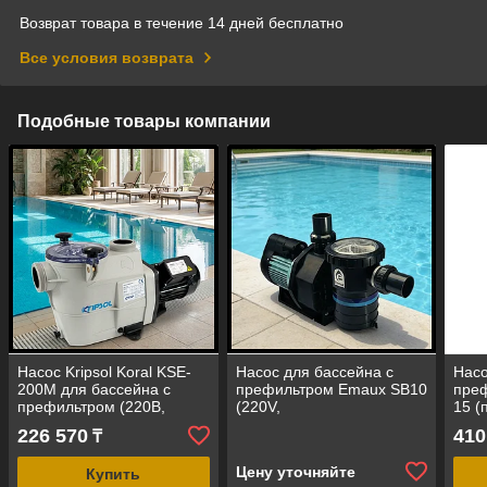
Возврат товара в течение 14 дней бесплатно
Все условия возврата
Подобные товары компании
Насос Kripsol Koral KSE-
Насос для бассейна с
Насо
200M для бассейна c
префильтром Emaux SB10
преф
префильтром (220В,
(220V,
15 (
производительность=26
производительность = 12
15 м
226 570
410
₸
м3/ч, мощность=1,92 кВт)
м³/ч, 0,97 кВт)
кВт)
Цену уточняйте
Купить