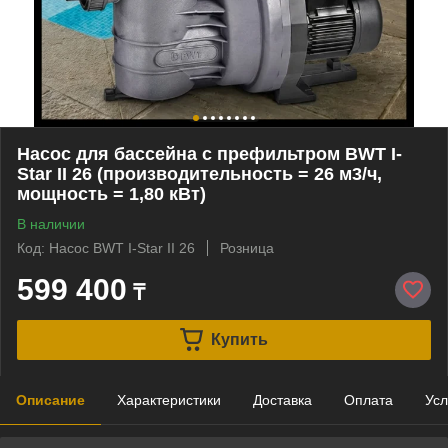
Насос для бассейна с префильтром BWT I-
Star II 26 (производительность = 26 м3/ч,
мощность = 1,80 кВт)
В наличии
Код: Насос BWT I-Star II 26
Розница
599 400
₸
Купить
Описание
Характеристики
Доставка
Оплата
Усл