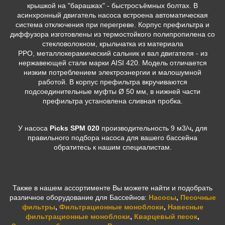
крышкой на "барашках" - быстросъёмных болтах. В
асинхронный двигатель насоса встроена автоматическая
система отключения при перегреве. Корпус префильтра и
диффузора изготовлены из термостойкого полипропилена со
стекловолокном, крыльчатка из материала
PPO, металлокерамический сальник и вал двигателя - из
нержавеющей стали марки AISI 420. Модель отличается
низким потреблением электроэнергии и малошумной
работой. В корпус префильтра вкручиваются
подсоединительные муфты Ø 50 мм, в нижней части
префильтра установлена сливная пробка.
У насоса
Picks SPM 020
производительность 9 м3/ч
,
для
правильного подбора насоса для вашего бассейна
обратитесь к нашим специалистам.
Также в нашем ассортименте Вы можете найти и подобрать
различное оборудование для Бассейнов:
Насосы
,
Песочные
фильтры
,
Фильтрационные моноблоки
,
Навесные
фильтрационные моноблоки
,
Кварцевый песок
,