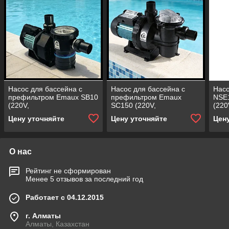
Насос для бассейна с
Насос для бассейна с
Насо
префильтром Emaux SB10
префильтром Emaux
NSE
(220V,
SC150 (220V,
(220
производительность = 12
производительность = 16
прои
Цену уточняйте
Цену уточняйте
Цен
м³/ч, 0,97 кВт)
м³/ч, 1,3 кВт)
м3/ч
О нас
Рейтинг не сформирован
Менее 5 отзывов за последний год
Работает с 04.12.2015
г. Алматы
Алматы, Казахстан