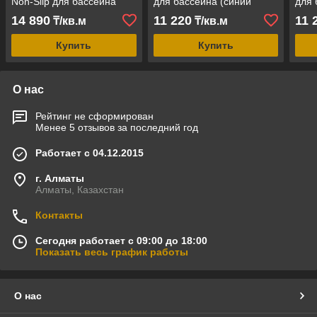
Non-Slip для бассейна
для бассейна (синий
для 
(антислип, ширина рулона
адриатик, ширина рулона
адри
14 890
11 220
11 
₸/кв.м
₸/кв.м
= 1.65 м)
= 1.65 м)
= 2.
Купить
Купить
О нас
Рейтинг не сформирован
Менее 5 отзывов за последний год
Работает с 04.12.2015
г. Алматы
Алматы, Казахстан
Контакты
Сегодня работает с 09:00 до 18:00
Показать весь график работы
О нас