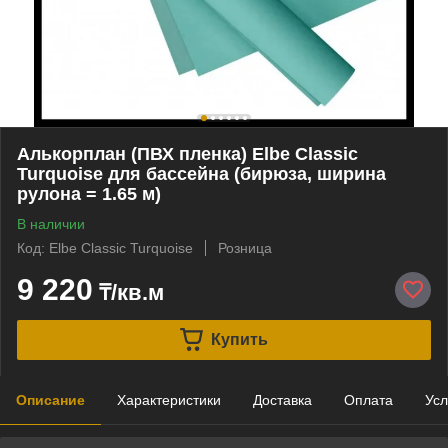
Алькорплан (ПВХ пленка) Elbe Classic
Turquoise для бассейна (бирюза, ширина
рулона = 1.65 м)
В наличии
Код: Elbe Classic Turquoise
Розница
9 220
₸/кв.м
Купить
Описание
Характеристики
Доставка
Оплата
Усл