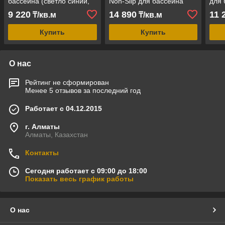
бассейна (светло синий,
Non-Slip для бассейна
для 
ширина рулона = 1.65 м)
(антислип, ширина рулона
адри
9 220
14 890
11 
₸/кв.м
₸/кв.м
= 1.65 м)
= 1.
Купить
Купить
О нас
Рейтинг не сформирован
Менее 5 отзывов за последний год
Работает с 04.12.2015
г. Алматы
Алматы, Казахстан
Контакты
Сегодня работает с 09:00 до 18:00
Показать весь график работы
О нас