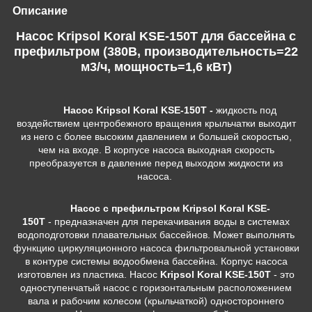
Описание
Насос Kripsol Koral KSE-150T для бассейна c
префильтром (380В, производительность=22
м3/ч, мощность=1,6 кВт)
Насос
Kripsol Koral KSE-150T
-
жидкость под
воздействием центробежного вращения крыльчатки выходит
из него с более высоким давлением и большей скоростью,
чем на входе. В корпусе насоса выходная скорость
преобразуется в давление перед выходом жидкости из
насоса.
Насос с префильтром Kripsol Koral KSE-
150T
- предназначен для перекачивания воды в системах
водоподготовки плавательных бассейнов. Может выполнять
функцию циркуляционного насоса фильтровальной установки
в контуре системы водообмена бассейна. Корпус насоса
изготовлен из пластика. Насос
Kripsol Koral KSE-150T
-
это
одноступенчатый насос с горизонтальным расположением
вала и рабочим колесом (крыльчаткой) одностороннего