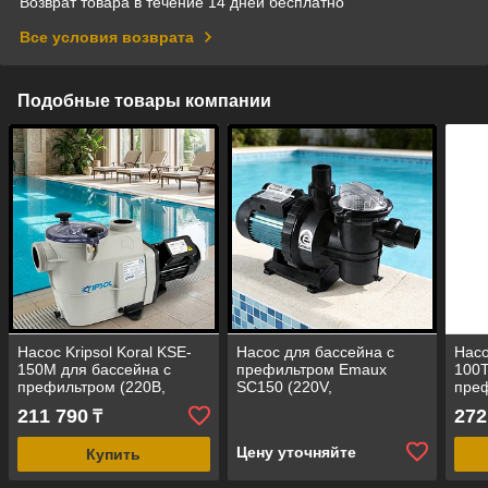
Возврат товара в течение 14 дней бесплатно
Все условия возврата
Подобные товары компании
Насос Kripsol Koral KSE-
Насос для бассейна с
Насо
150M для бассейна c
префильтром Emaux
100T
префильтром (220В,
SC150 (220V,
преф
производительность=22
производительность = 16
прои
211 790
272
₸
м3/ч, мощность=1,6 кВт)
м³/ч, 1,3 кВт)
м3/ч
Цену уточняйте
Купить