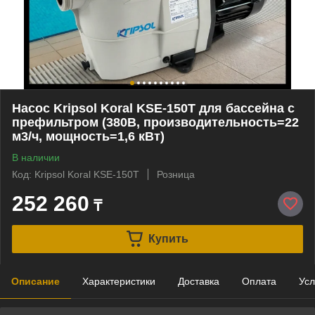
Насос Kripsol Koral KSE-150T для бассейна c
префильтром (380В, производительность=22
м3/ч, мощность=1,6 кВт)
В наличии
Код: Kripsol Koral KSE-150T
Розница
252 260
₸
Купить
Описание
Характеристики
Доставка
Оплата
Усл