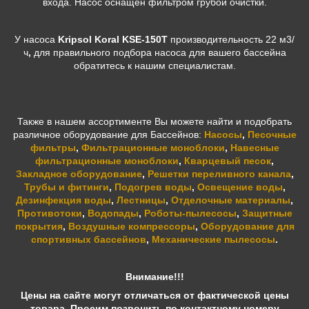
входа. Насос оснащен фильтром грубой очистки.
У насоса
Kripsol Koral KSE-150T
производительность 22 м3/
ч
,
для правильного подбора насоса для вашего бассейна
обратитесь к нашим специалистам.
Также в нашем ассортименте Вы можете найти и подобрать
различное оборудование для Бассейнов:
Насосы
,
Песочные
фильтры
,
Фильтрационные моноблоки
,
Навесные
фильтрационные моноблоки
,
Кварцевый песок
,
Закладное оборудование
,
Решетки переливного канала
,
Трубы и фитинги
,
Подогрев воды
,
Освещение воды
,
Дезинфекция воды
,
Лестницы
,
Отделочные материалы
,
Противотоки
,
Водопады
,
Роботы-пылесосы
,
Защитные
покрытия
,
Воздушные компрессоры
,
Оборудование для
спортивных бассейнов
,
Механические пылесосы
.
Внимание!!!
Цены на сайте могут отличаться от фактической цены
товара. Просим позвонить по контактному номеру