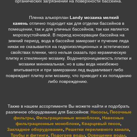
органических загрязнений на поверхности бассейна.
Пленка алькорплан
Landy мозаика мелкий
камень
отлично подходит как для отделки бассейнов в
помещении, так и для уличных бассейнов, так как является
морозоустойчивой. В период консервации бассейна на
зимний период, вода в бассейне замерзает и пучение ляда
никак не сказывается на гидроизоляционных и эстетических
свойствах пленки, чего нельзя сказать про керамическую
плитку и стеклянную мозаику. Водонепроницаемость плитки и
мозаики минимальная, но в швы вода неизбежно
впитывается и при замерзании лед выдавливает либо
повреждает плитку или мозаику, что приводит к их попаданию
либо повреждению.
Также в нашем ассортименте Вы можете найти и подобрать
различное оборудование для Бассейнов:
Насосы
,
Песочные
фильтры
,
Фильтрационные моноблоки
,
Навесные
фильтрационные моноблоки
,
Кварцевый песок
,
Закладное оборудование
,
Решетки переливного канала
,
Трубы и фитинги
,
Подогрев воды
,
Освещение воды
,