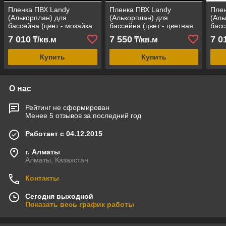
Пленка ПВХ Landy
Пленка ПВХ Landy
Плен
(Алькорплан) для
(Алькорплан) для
(Аль
бассейна (цвет - мозайка
бассейна (цвет - цветная
басс
цветная, ширина = 1,80 м,
мозайка антислип,
круп
7 010
7 550
7 0
₸/кв.м
₸/кв.м
армированная)
ширина = 1,80 м,
арм
армированная)
Купить
Купить
О нас
Рейтинг не сформирован
Менее 5 отзывов за последний год
Работает с 04.12.2015
г. Алматы
Алматы, Казахстан
Контакты
Сегодня выходной
Показать весь график работы