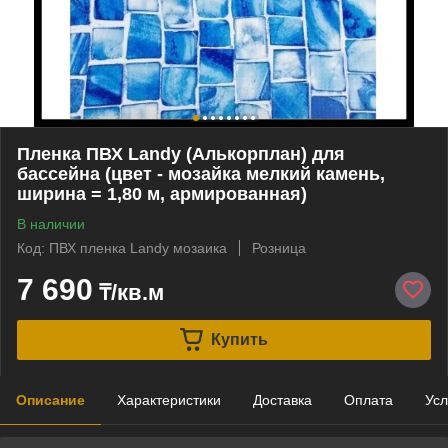
Пленка ПВХ Landy (Алькорплан) для
бассейна (цвет - мозайка мелкий камень,
ширина = 1,80 м, армированная)
В наличии
Код: ПВХ пленка Landy мозаика
Розница
7 690
₸/кв.м
Купить
Описание
Характеристики
Доставка
Оплата
Усл