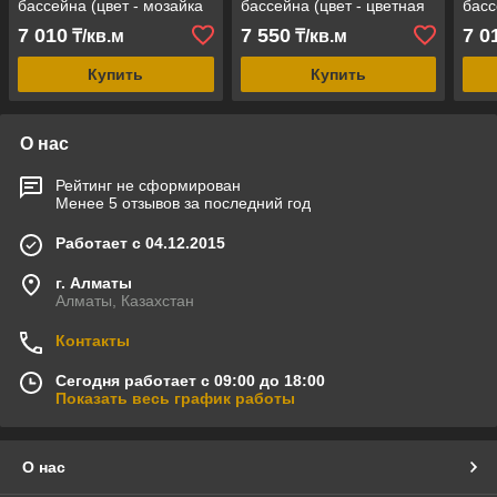
бассейна (цвет - мозайка
бассейна (цвет - цветная
басс
цветная, ширина = 1,80 м,
мозайка антислип,
круп
7 010
7 550
7 0
₸/кв.м
₸/кв.м
армированная)
ширина = 1,80 м,
арм
армированная)
Купить
Купить
О нас
Рейтинг не сформирован
Менее 5 отзывов за последний год
Работает с 04.12.2015
г. Алматы
Алматы, Казахстан
Контакты
Сегодня работает с 09:00 до 18:00
Показать весь график работы
О нас