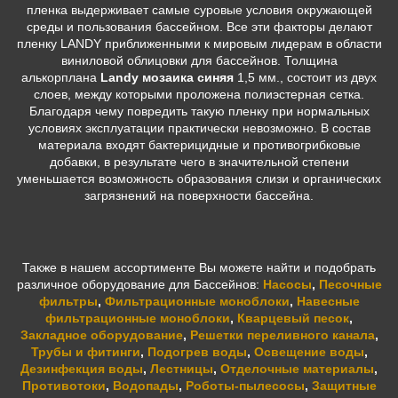
пленка выдерживает самые суровые условия окружающей
среды и пользования бассейном. Все эти факторы делают
пленку LANDY приближенными к мировым лидерам в области
виниловой облицовки для бассейнов. Толщина
алькорплана
Landy мозаика синяя
1,5 мм., состоит из двух
слоев, между которыми проложена полиэстерная сетка.
Благодаря чему повредить такую пленку при нормальных
условиях эксплуатации практически невозможно. В состав
материала входят бактерицидные и противогрибковые
добавки, в результате чего в значительной степени
уменьшается возможность образования слизи и органических
загрязнений на поверхности бассейна.
Также в нашем ассортименте Вы можете найти и подобрать
различное оборудование для Бассейнов:
Насосы
,
Песочные
фильтры
,
Фильтрационные моноблоки
,
Навесные
фильтрационные моноблоки
,
Кварцевый песок
,
Закладное оборудование
,
Решетки переливного канала
,
Трубы и фитинги
,
Подогрев воды
,
Освещение воды
,
Дезинфекция воды
,
Лестницы
,
Отделочные материалы
,
Противотоки
,
Водопады
,
Роботы-пылесосы
,
Защитные