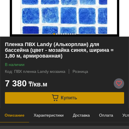
Пленка ПВХ Landy (Алькорплан) для
бассейна (цвет - мозайка синяя, ширина =
1,80 м, армированная)
В наличии
Код: ПВХ пленка Landy мозаика
Розница
7 380
₸/кв.м
Купить
Описание
Характеристики
Доставка
Оплата
Усл