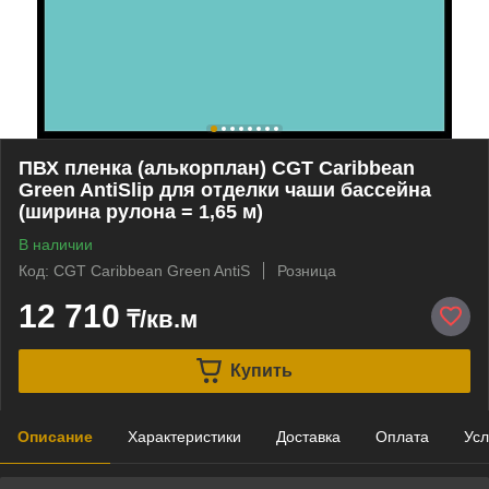
ПВХ пленка (алькорплан) CGT Caribbean
Green AntiSlip для отделки чаши бассейна
(ширина рулона = 1,65 м)
В наличии
Код: CGT Caribbean Green AntiS
Розница
12 710
₸/кв.м
Купить
Описание
Характеристики
Доставка
Оплата
Усл