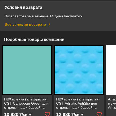
Условия возврата
Возврат товара в течение 14 дней бесплатно
Все условия возврата
Подобные товары компании
ПВХ пленка (алькорплан)
ПВХ пленка (алькорплан)
Альк
CGT Caribbean Green для
CGT Adriatic AntiSlip для
мемб
отделки чаши бассейна
отделки чаши бассейна
Anti
(карибский, ширина
(антислип, ширина рулона
бас
10 920
12 680
₸/кв.м
₸/кв.м
рулона = 1,65 м)
= 1,65 м)
(про