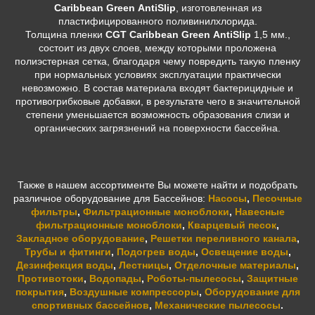
Caribbean Green AntiSlip
, изготовленная из
пластифицированного поливинилхлорида.
Толщина пленки
CGT Caribbean Green AntiSlip
1,5 мм.,
состоит из двух слоев, между которыми проложена
полиэстерная сетка, благодаря чему повредить такую пленку
при нормальных условиях эксплуатации практически
невозможно. В состав материала входят бактерицидные и
противогрибковые добавки, в результате чего в значительной
степени уменьшается возможность образования слизи и
органических загрязнений на поверхности бассейна.
Также в нашем ассортименте Вы можете найти и подобрать
различное оборудование для Бассейнов:
Насосы
,
Песочные
фильтры
,
Фильтрационные моноблоки
,
Навесные
фильтрационные моноблоки
,
Кварцевый песок
,
Закладное оборудование
,
Решетки переливного канала
,
Трубы и фитинги
,
Подогрев воды
,
Освещение воды
,
Дезинфекция воды
,
Лестницы
,
Отделочные материалы
,
Противотоки
,
Водопады
,
Роботы-пылесосы
,
Защитные
покрытия
,
Воздушные компрессоры
,
Оборудование для
спортивных бассейнов
,
Механические пылесосы
.