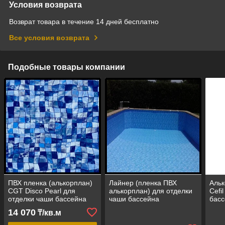
Условия возврата
Возврат товара в течение 14 дней бесплатно
Все условия возврата
Подобные товары компании
ПВХ пленка (алькорплан)
Лайнер (пленка ПВХ
Альк
CGT Disco Pearl для
алькорплан) для отделки
Cefi
отделки чаши бассейна
чаши бассейна
бас
(мозайка, ширина рулона
14 070
₸/кв.м
= 1,65 м)