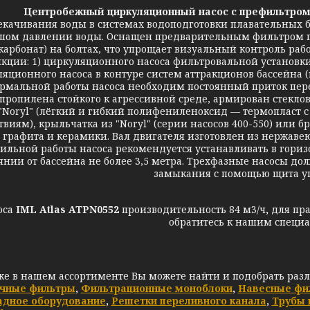
Центробежный циркуляционный насос с префильтром 
екачивания воды в системах водоподготовки плавательных б
шом давлении воды. Оснащен предварительным фильтром г
карбонат) на болтах, что упрощает визуальный контроль раб
кции: 1) циркуляционного насоса фильтровальной установки
яционного насоса в контуре систем аттракционов бассейна (
рмальной работы насоса необходим постоянный приток пере
пропилена стойкого к агрессивной среде, армирован стекло
"Noryl" (лёгкий и гибкий полифениленоксид — термопласт 
твиям), крыльчатка из "Noryl" (серии насосов 400-550) или б
з графита и керамики. Вал двигателя изготовлен из нержаве
бильной работы насоса рекомендуется устанавливать в гори
янии от бассейна не более 3,5 метра. Трехфазные насосы д
замыкания с помощью щита у
оса
IML Atlas ATPN0552
производительность 84 м3/ч
,
для пра
обратитесь к нашим специа
же в нашем ассортименте Вы можете найти и подобрать раз
чные фильтры
,
Фильтрационные моноблоки
,
Навесные фи
адное оборудование
,
Решетки переливного канала
,
Трубы 