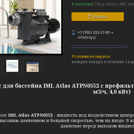
В наличии
Код:
Насос IML Atl
Купить
+7 (701) 323-57-83
whatsapp
возврат товара в течение 14 
 для бассейна IML Atlas ATPN0552 c префильт
м3/ч, 4,0 кВт)
сос
IML Atlas ATPN0552 -
жидкость под воздействием центр
 высоким давлением и большей скоростью, чем на входе. В ко
давление перед выходом жидкост