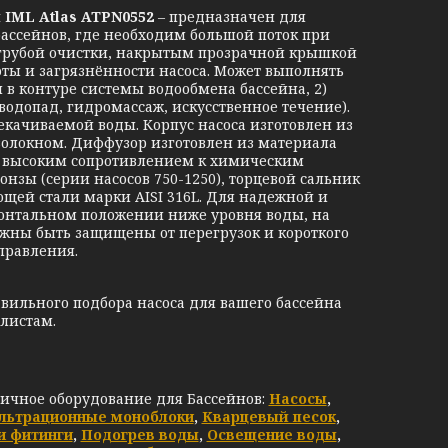
IML Atlas ATPN0552
–
предназначен для
ассейнов, где необходим большой поток при
рубой очистки, накрытым прозрачной крышкой
оты и загрязнённости насоса. Может выполнять
 в контуре системы водообмена бассейна, 2)
водопад, гидромассаж, искусственное течение).
качиваемой воды. Корпус насоса изготовлен из
волокном. Диффузор изготовлен из материала
с высоким сопротивлением к химическим
ронзы (серии насосов 750-1250), торцевой сальник
ющей стали марки AISI 316L. Для надежной и
зонтальном положении ниже уровня воды, на
олжны быть защищены от перегрузок и короткого
правления.
вильного подбора насоса для вашего бассейна
листам.
личное оборудование для Бассейнов:
Насосы
,
льтрационные моноблоки
,
Кварцевый песок
,
и фитинги
,
Подогрев воды
,
Освещение воды
,