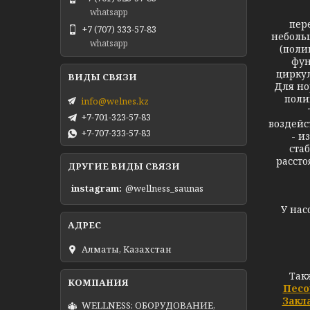
whatsapp
пер
+7 (707) 333-57-83
неболь
whatsapp
(поли
фун
циркул
Для но
поли
info@welnes.kz
+7-701-323-57-83
воздейс
+7-707-333-57-83
- и
ста
рассто
ДРУГИЕ ВИДЫ СВЯЗИ
instagram
@wellness_saunas
У нас
Алматы, Казахстан
Так
Песо
Закл
WELLNESS: ОБОРУДОВАНИЕ,