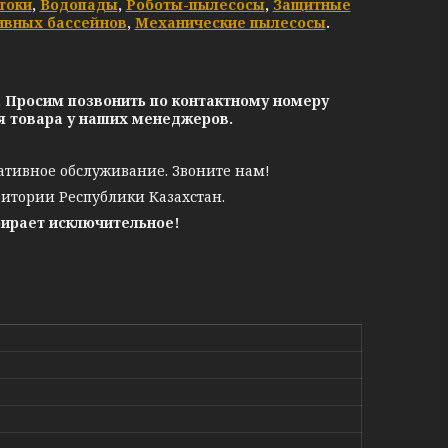
токи
,
Водопады
,
Роботы-пылесосы
,
Защитные
ивных бассейнов
,
Механические пылесосы
.
. Просим позвонить по контактному номеру
ия товара у наших менеджеров.
ативное обслуживание. Звоните нам!
ритории Республики Казахстан.
бирает исключительное!