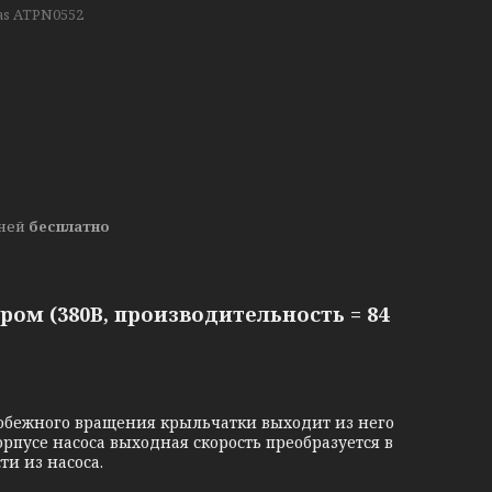
as ATPN0552
дней
бесплатно
ром (380В, производительность = 84
обежного вращения крыльчатки выходит из него
рпусе насоса выходная скорость преобразуется в
и из насоса.