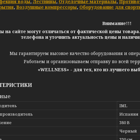
фекция воды
,
Лестницы
,
Отделочные материалы
,
Противо
рытия
,
Воздушные компрессоры
,
Оборудование для спорт
Внимание!!!
ы на сайте могут отличаться от фактической цены товара
телефона и уточнить актуальность цены и налич
Мы гарантируем высокое качество оборудования и опер
Работаем и организовываем отправку по всей тер
«WELLNESS» - для тех, кто из лучшего вы
ТЕРИСТИКИ
вные
одитель
IML
 производитель
Испания
жение
380 В
Черный
а
330 см