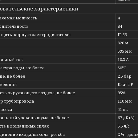
овательские характеристики
ляемая мощность
4
одительность
84
защиты корпуса электродвигателя
IP 55
820 м
535 мм
льный ток
10,3 А
атура воды, не более
50ºС
е, не более
2,5 бар
изоляции
Класс F
сть окружающего воздуха, не более
95%
р трубопровода
110 мм
насоса
51 кг.
альный уровень шума, не более
67 дБ (А)
ть в лошадиных силах
5,5 л/с
динение входа/выхода, резьба
2 ¼” дюй