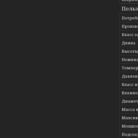
Польз
Потреб
Произв
Класс 
Длина
Высоты
Номина
Темпер
Давлени
Класс 
Влажно
Диамет
Масса 
Максим
Мощнос
Подсое