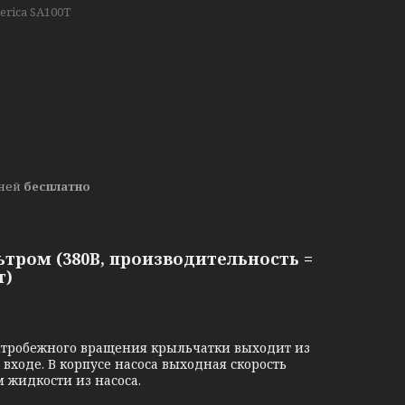
erica SA100T
дней
бесплатно
ьтром (380В, производительность =
т)
нтробежного вращения крыльчатки выходит из
входе. В корпусе насоса выходная скорость
 жидкости из насоса.