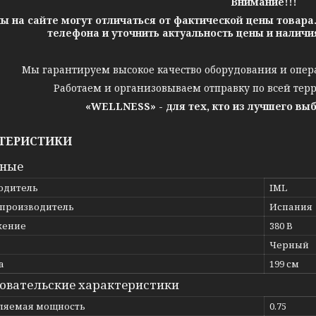
Внимание!!!
ы на сайте могут отличаться от фактической цены товара
телефона и уточнить актуальность цены и налич
Мы гарантируем высокое качество оборудования и опер
Работаем и организовываем отправку по всей тер
«WELLNESS» - для тех, кто из лучшего вы
ТЕРИСТИКИ
вные
одитель
IML
 производитель
Испания
жение
380 В
Черный
а
199 см
овательские характеристики
ляемая мощность
0.75