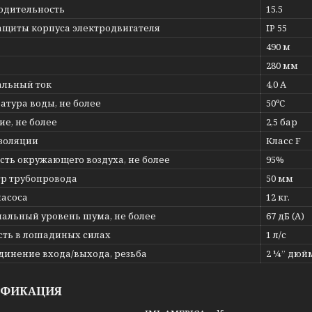
одительность
15.5
защиты корпуса электродвигателя
IP 55
490 м
280 мм
льный ток
4,0 А
атура воды, не более
50ºС
е, не более
2,5 бар
изоляции
Класс F
сть окружающего воздуха, не более
95%
р трубопровода
50 мм
насоса
12 кг.
альный уровень шума, не более
67 дБ (А)
ть в лошадиных силах
1 л/с
динение входа/выхода, резьба
2 ¼” дюй
ИФИКАЦИЯ