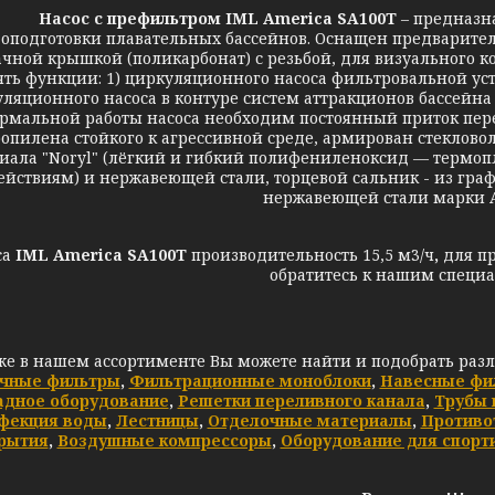
Н
асос с префильтром IML America SA100T
–
предназн
оподготовки плавательных бассейнов. Оснащен предварит
чной крышкой (поликарбонат) с резьбой, для визуального к
ть функции: 1) циркуляционного насоса фильтровальной уст
уляционного насоса в контуре систем аттракционов бассейна 
рмальной работы насоса необходим постоянный приток пере
опилена стойкого к агрессивной среде, армирован стеклово
иала "Noryl" (лёгкий и гибкий полифениленоксид — термоп
ействиям) и нержавеющей стали, торцевой сальник - из граф
нержавеющей стали марки AI
са
IML America SA100T
производительность 15,5 м3/ч
,
для п
обратитесь к нашим специа
же в нашем ассортименте Вы можете найти и подобрать раз
чные фильтры
,
Фильтрационные моноблоки
,
Навесные фи
адное оборудование
,
Решетки переливного канала
,
Трубы 
фекция воды
,
Лестницы
,
Отделочные материалы
,
Противо
рытия
,
Воздушные компрессоры
,
Оборудование для спорт