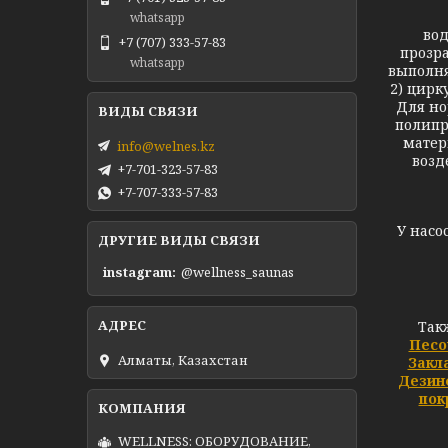
whatsapp
вод
+7 (707) 333-57-83
прозра
whatsapp
выполня
2) цирк
Для но
полипр
матер
info@welnes.kz
возд
+7-701-323-57-83
+7-707-333-57-83
У насо
ДРУГИЕ ВИДЫ СВЯЗИ
instagram
@wellness_saunas
Так
Песо
Алматы, Казахстан
Закл
Дезин
пок
WELLNESS: ОБОРУДОВАНИЕ,