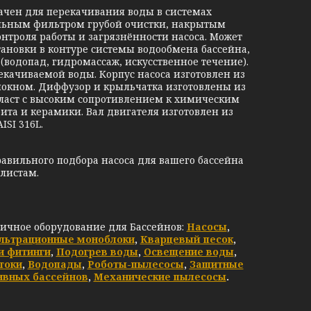
ачен для перекачивания воды в системах
ельным фильтром грубой очистки, накрытым
онтроля работы и загрязнённости насоса. Может
ановки в контуре системы водообмена бассейна,
(водопад, гидромассаж, искусственное течение).
качиваемой воды. Корпус насоса изготовлен из
локном. Диффузор и крыльчатка изготовлены из
ласт с высоким сопротивлением к химическим
ита и керамики. Вал двигателя изготовлен из
SI 316L.
равильного подбора насоса для вашего бассейна
листам.
личное оборудование для Бассейнов:
Насосы
,
льтрационные моноблоки
,
Кварцевый песок
,
и фитинги
,
Подогрев воды
,
Освещение воды
,
токи
,
Водопады
,
Роботы-пылесосы
,
Защитные
ивных бассейнов
,
Механические пылесосы
.