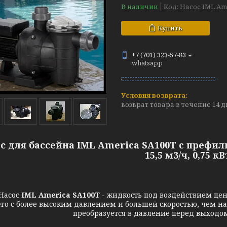
В наличии
Код:
Насос IML Am
Купить
+7 (701) 323-57-83
whatsapp
возврат товара в течение 14 
с для бассейна IML America SA100Т c префил
15,5 м3/ч, 0,75 кВ
асос
IML America SA100T -
жидкость под воздействием це
го с более высоким давлением и большей скоростью, чем на 
преобразуется в давление перед выходом