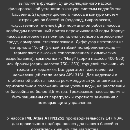
выполнять функции: 1) циркуляционного насоса
фильтровальной установки в контуре системы водообмена
бассейна, 2) циркуляционного насоса в контуре систем
аттракционов бассейна (водопад, гидромассаж,
искусственное течение). Для нормальной работы насоса
необходим постоянный приток перекачиваемой воды. Корпус
насоса изготовлен из полипропилена стойкого к агрессивной
среде, армирован стекловолокном. Диффузор изготовлен из
материала "Noryl" (лёгкий и гибкий полифениленоксид —
термопласт с высоким сопротивлением к химическим
воздействиям), крыльчатка из "Noryl" (серии насосов 400-550)
или бронзы (серии насосов 750-1250), торцевой сальник - из
графита и керамики. Вал двигателя изготовлен из
нержавеющей стали марки AISI 316L. Для надежной и
стабильной работы насоса рекомендуется устанавливать в
горизонтальном положении ниже уровня воды, на расстоянии
от бассейна не более 3,5 метра. Трехфазные насосы должны
быть защищены от перегрузок и короткого замыкания с
помощью щита управления.
У насоса
IML Atlas ATPN1252
производительность 147 м3/ч
,
для правильного подбора насоса для вашего бассейна
обратитесь к нашим специалистам.