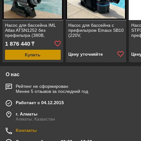
Насос для бассейна IML
Насос для бассейна с
Насо
Atlas ATSN1252 без
префильтром Emaux SB10
STP3
префильтра (380В,
(220V,
преф
производительность = 155
производительность = 12
прои
1 876 440
₸
м3/ч, 9,2 кВт)
м³/ч, 0,97 кВт)
м3/ч
Цену уточняйте
Цен
Купить
О нас
Рейтинг не сформирован
Менее 5 отзывов за последний год
Работает с 04.12.2015
г. Алматы
Алматы, Казахстан
Контакты