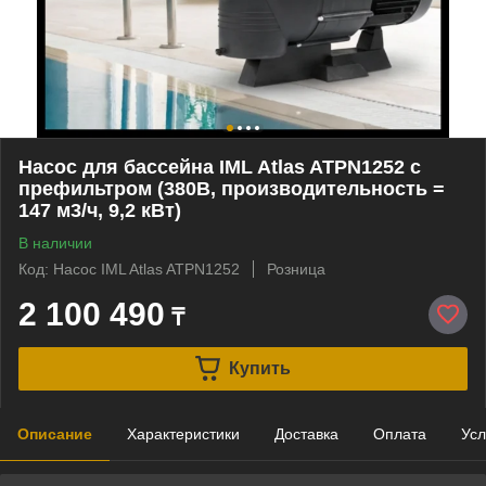
Насос для бассейна IML Atlas ATPN1252 c
префильтром (380В, производительность =
147 м3/ч, 9,2 кВт)
В наличии
Код: Насос IML Atlas ATPN1252
Розница
2 100 490
₸
Купить
Описание
Характеристики
Доставка
Оплата
Усл