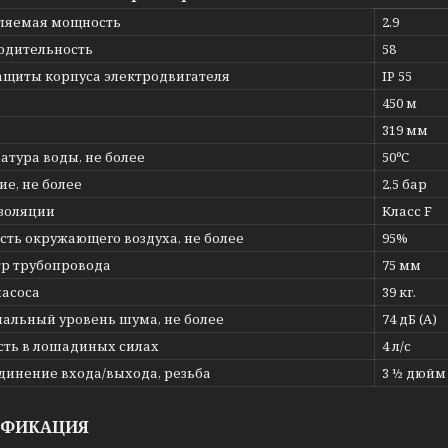
ляемая мощность
2.9
одительность
58
защиты корпуса электродвигателя
IP 55
450 м
319 мм
атура воды, не более
50ºС
е, не более
2,5 бар
изоляции
Класс F
сть окружающего воздуха, не более
95%
р трубопровода
75 мм
насоса
39 кг.
альный уровень шума, не более
74 дБ (А)
ть в лошадиных силах
4 л/с
динение входа/выхода, резьба
3 ½ дюйм
ИФИКАЦИЯ