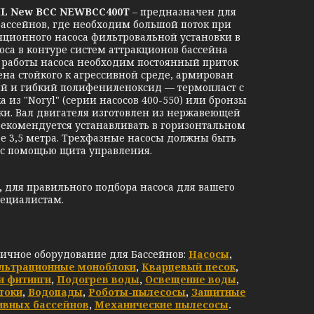
ML New BCC NEWBCC400T
–
предназначен для
ассейнов, где необходим большой поток при
ционного насоса фильтровальной установки в
оса в контуре систем аттракционов бассейна
й работы насоса необходим постоянный приток
на стойкого к агрессивной среде, армирован
кий и гибкий полифениленоксид — термопласт с
из "Noryl" (серии насосов 400-550) или бронзы
ики. Вал двигателя изготовлен из нержавеющей
 рекомендуется устанавливать в горизонтальном
ее 3,5 метра. Трехфазные насосы должны быть
 с помощью щита управления.
,
для правильного подбора насоса для вашего
пециалистам.
личное оборудование для Бассейнов:
Насосы
,
льтрационные моноблоки
,
Кварцевый песок
,
и фитинги
,
Подогрев воды
,
Освещение воды
,
токи
,
Водопады
,
Роботы-пылесосы
,
Защитные
ивных бассейнов
,
Механические пылесосы
.