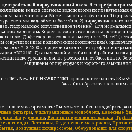
Центробежный циркуляционный насос без префильтра I
екачивания воды в системах водоподготовки плавательных б
ьшом давлении воды. Может выполнять функции: 1) циркуля
туре системы водообмена бассейна, 2) циркуляционного нас
опад, гидромассаж, искусственное течение). Для нормально
качиваемой воды. Корпус насоса изготовлен из полипропиле
оволокном. Диффузор изготовлен из материала "Noryl" (лёг
м сопротивлением к химическим воздействиям), крыльчатка 
и насосов 750-1250), торцевой сальник - из графита и керам
марки AISI 316L. Для надежной и стабильной работы насоса
жении ниже уровня воды, на расстоянии от бассейна не бол
защищены от перегрузок и короткого замыкания
соса
IML New BCC NEWBCC400T
производительность 58 м3/ч
бассейна обратитесь к нашим с
же в нашем ассортименте Вы можете найти и подобрать раз
чные фильтры
,
Фильтрационные моноблоки
,
Навесные фи
адное оборудование
,
Решетки переливного канала
,
Трубы 
фекция воды
,
Лестницы
,
Отделочные материалы
,
Противо
рытия
,
Воздушные компрессоры
,
Оборудование для спорт