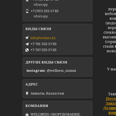
whatsapp
пер
+7 (707) 333-57-83
небол
whatsapp
кон
(вод
пере
стекл
высоки
info@welnes.kz
(сери
+7-701-323-57-83
стали 
+7-707-333-57-83
поло
ДРУГИЕ ВИДЫ СВЯЗИ
У на
instagram
@wellness_saunas
Алматы, Казахстан
Так
Песо
Закл
Дезин
пок
WELLNESS: ОБОРУДОВАНИЕ,