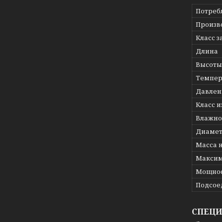
Потреб
Произв
Класс 
Длина
Высоты
Темпер
Давлени
Класс 
Влажно
Диамет
Масса 
Максим
Мощнос
Подсое
СПЕЦ