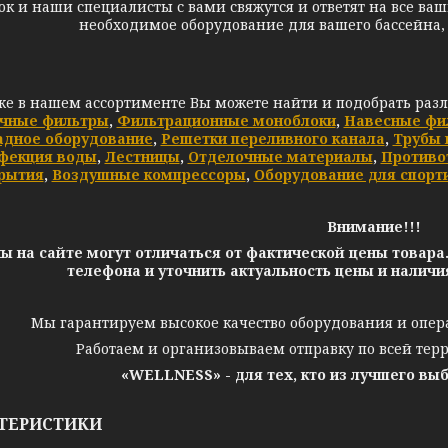
ок и наши специалисты с вами свяжутся и ответят на все ваш
необходимое оборудование для вашего бассейна,
же в нашем ассортименте Вы можете найти и подобрать раз
чные фильтры
,
Фильтрационные моноблоки
,
Навесные фи
адное оборудование
,
Решетки переливного канала
,
Трубы 
фекция воды
,
Лестницы
,
Отделочные материалы
,
Противо
рытия
,
Воздушные компрессоры
,
Оборудование для спорт
Внимание!!!
ы на сайте могут отличаться от фактической цены товара
телефона и уточнить актуальность цены и налич
Мы гарантируем высокое качество оборудования и опер
Работаем и организовываем отправку по всей тер
«WELLNESS» - для тех, кто из лучшего вы
ТЕРИСТИКИ