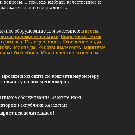
и вопросы. О том, как выбрать качественное и
 расскажут наши специалисты.
личное оборудование для Бассейнов:
Насосы
,
льтрационные моноблоки
,
Кварцевый песок
,
и фитинги
,
Подогрев воды
,
Освещение воды
,
токи
,
Водопады
,
Роботы-пылесосы
,
Защитные
ивных бассейнов
,
Механические пылесосы
.
. Просим позвонить по контактному номеру
ия товара у наших менеджеров.
ативное обслуживание. Звоните нам!
ритории Республики Казахстан.
бирает исключительное!