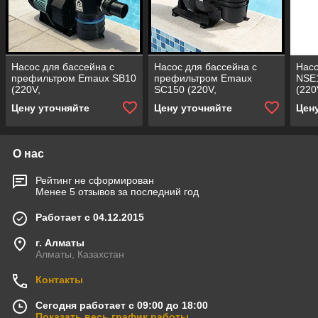
Насос для бассейна с
Насос для бассейна с
Насо
префильтром Emaux SB10
префильтром Emaux
NSE
(220V,
SC150 (220V,
(220
производительность = 12
производительность = 16
прои
Цену уточняйте
Цену уточняйте
Цен
м³/ч, 0,97 кВт)
м³/ч, 1,3 кВт)
м3/ч
О нас
Рейтинг не сформирован
Менее 5 отзывов за последний год
Работает с 04.12.2015
г. Алматы
Алматы, Казахстан
Контакты
Сегодня работает с 09:00 до 18:00
Показать весь график работы