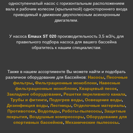
одноступенчатый насос с горизонтальным расположением
вала и рабочим колесом (крыльчаткой) одностороннего входа
приводимый в движение двухполюсным асинхронным
двигателем.
У насоса
Emaux ST 020
производительность 3,5 м3/ч
,
для
правильного подбора насоса для вашего бассейна
обратитесь к нашим специалистам.
Также в нашем ассортименте Вы можете найти и подобрать
различное оборудование для Бассейнов:
Насосы
,
Песочные
фильтры
,
Фильтрационные моноблоки
,
Навесные
фильтрационные моноблоки
,
Кварцевый песок
,
Закладное оборудование
,
Решетки переливного канала
,
Трубы и фитинги
,
Подогрев воды
,
Освещение воды
,
Дезинфекция воды
,
Лестницы
,
Отделочные материалы
,
Противотоки
,
Водопады
,
Роботы-пылесосы
,
Защитные
покрытия
,
Воздушные компрессоры
,
Оборудование для
спортивных бассейнов
,
Механические пылесосы
.