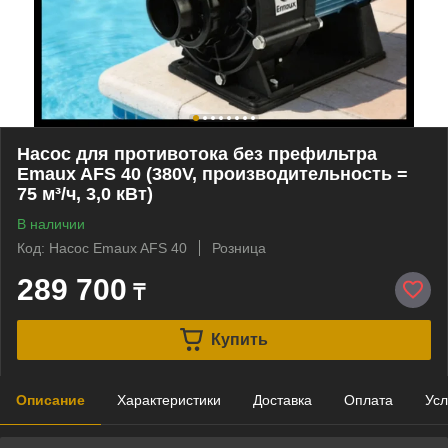
Насос для противотока без префильтра
Emaux AFS 40 (380V, производительность =
75 м³/ч, 3,0 кВт)
В наличии
Код: Насос Emaux AFS 40
Розница
289 700
₸
Купить
Описание
Характеристики
Доставка
Оплата
Усл