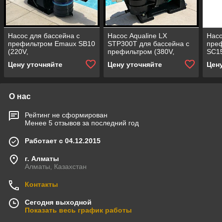
Насос для бассейна с
Насос Aqualine LX
Насо
префильтром Emaux SB10
STP300Т для бассейна c
пре
(220V,
префильтром (380V,
SC15
производительность = 12
производительность = 30
прои
Цену уточняйте
Цену уточняйте
Цен
м³/ч, 0,97 кВт)
м3/ч)
м³/ч,
О нас
Рейтинг не сформирован
Менее 5 отзывов за последний год
Работает с 04.12.2015
г. Алматы
Алматы, Казахстан
Контакты
Сегодня выходной
Показать весь график работы