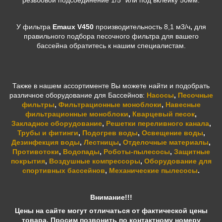
резьбовой подсоединение 1/5" или под вклейку 50мм.
У фильтра
Emaux V450
производительность 8,1 м3/ч
,
для
правильного подбора песочного фильтра для вашего
бассейна обратитесь к нашим специалистам.
Также в нашем ассортименте Вы можете найти и подобрать
различное оборудование для Бассейнов:
Насосы
,
Песочные
фильтры
,
Фильтрационные моноблоки
,
Навесные
фильтрационные моноблоки
,
Кварцевый песок
,
Закладное оборудование
,
Решетки переливного канала
,
Трубы и фитинги
,
Подогрев воды
,
Освещение воды
,
Дезинфекция воды
,
Лестницы
,
Отделочные материалы
,
Противотоки
,
Водопады
,
Роботы-пылесосы
,
Защитные
покрытия
,
Воздушные компрессоры
,
Оборудование для
спортивных бассейнов
,
Механические пылесосы
.
Внимание!!!
Цены на сайте могут отличаться от фактической цены
товара. Просим позвонить по контактному номеру