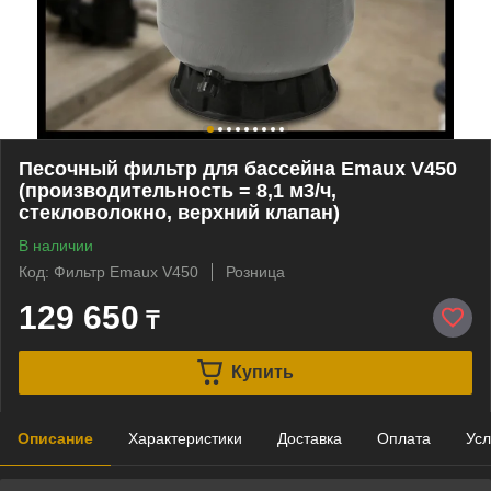
Песочный фильтр для бассейна Emaux V450
(производительность = 8,1 м3/ч,
стекловолокно, верхний клапан)
В наличии
Код: Фильтр Emaux V450
Розница
129 650
₸
Купить
Описание
Характеристики
Доставка
Оплата
Усл